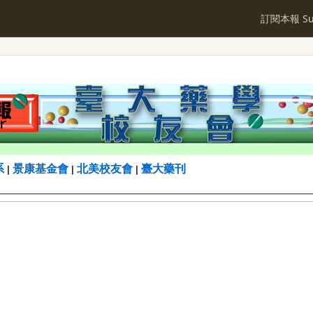
訂閱本報 Sub
系
景康基金會
北美校友會
臺大藥刊
|
|
|