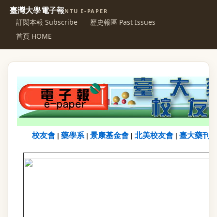
臺灣大學電子報
NTU E-PAPER
訂閱本報 Subscribe
歷史報區 Past Issues
首頁 HOME
校友會
藥學系
景康基金會
北美校友會
臺大藥刊
|
|
|
|