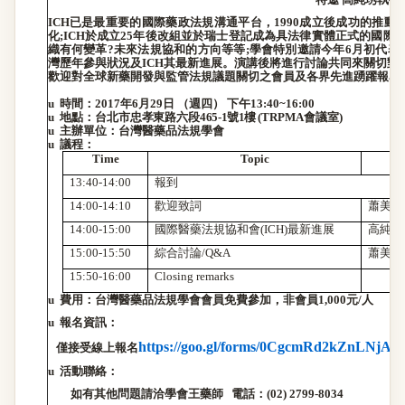
ICH
已是最重要的國際藥政法規溝通平台，
1990
成立後成功的推動
化
;ICH
於成立
25
年後改組並於瑞士登記成為具法律實體正式的國際
織有何變革
?
未來法規協和的方向等等
;
學會特別邀請今年
6
月初代表
灣歷年參與狀況及
ICH
其最新進展。演講後將進行討論共同來關切對
歡迎對全球新藥開發與監管法規議題關切之會員及各界先進踴躍報名
u
時間：
2017
年
6
月
29
日
（週四）
下午
13:40~16:00
u
地點：台北市忠
孝
東路六段
465-1
號
1
樓
(
T
RPMA
會議室
)
u
主辦單位：台灣醫藥品法規學會
u
議程：
Time
Topic
13:40-14:00
報到
14:00-14:10
歡迎致詞
蕭美玲
14:00-15:00
國際醫藥法規協和會
(ICH)
最新進展
高純琇
15:00-15:50
綜合討論
/Q&A
蕭美玲
15:50-16:00
Closing remarks
u
費用：台灣醫藥品法規學會會員免費參加，非會員
1,000
元
/
人
u
報名資訊：
https://goo.gl/forms/0CgcmRd2kZnLNjA3
僅接受線上報名
u
活動聯絡：
如有其他問題請洽學會王藥師
電話：
(02) 2799-8034