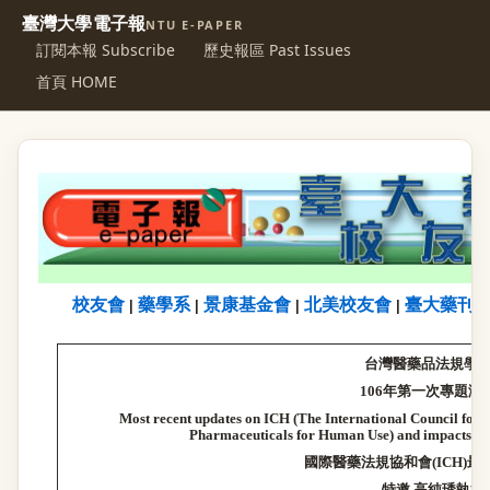
臺灣大學電子報
NTU E-PAPER
訂閱本報 Subscribe
歷史報區 Past Issues
首頁 HOME
校友會
藥學系
景康基金會
北美校友會
臺大藥刊
|
|
|
|
台灣醫藥品法規
學
106
年第一次專題演
Most recent updates on ICH (The International Council for
Pharmaceuticals for Human Use) and impacts on
國際醫藥法規協和會
(ICH)
最
特邀
高純琇執行