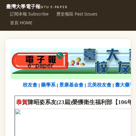
臺灣大學電子報
NTU E-PAPER
訂閱本報 Subscribe
歷史報區 Past Issues
首頁 HOME
校友會
藥學系
景康基金會
北美校友會
臺大藥刊
|
|
|
|
恭賀
陳昭姿系友
(23
屆
)
榮獲衛生福利部【
106
年