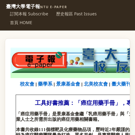
臺灣大學電子報
NTU E-PAPER
訂閱本報 Subscribe
歷史報區 Past Issues
首頁 HOME
校友會
藥學系
景康基金會
北美校友會
臺大藥刊
|
|
|
|
工具好書推薦：「癌症用藥手冊」，專
「癌症用藥手冊」是景康基金會繼「乳癌用藥手冊」與「大
業人士之所需所出版的癌症用藥相關書籍。
本書共收錄
111
個標靶及化療藥物品項，歷時近
2
年嚴謹的編
特為癌症醫療團隊量身打造，眾多首創，是專業醫療人員臨