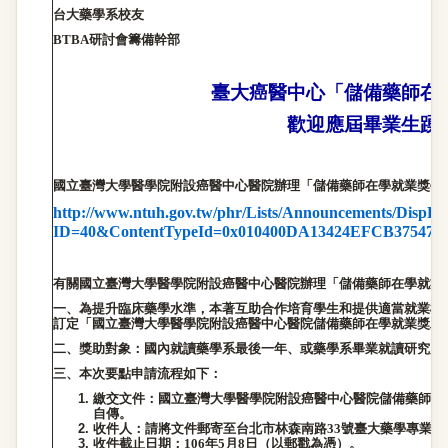
台大藥學系校友
BTBA
研討會籌備幹部
臺大癌醫中心「儲備藥師在
歡迎應屆畢業生踴
國立臺灣大學醫學院附設癌醫中心醫院辦理「儲備藥師在學就業獎學
http://www.ntuh.gov.tw/phr/Lists/Announcements/DispFo
ID=40&ContentTypeId=0x010400DA13424EFCB3754
有關國立臺灣大學醫學院附設癌醫中心醫院辦理「儲備藥師在學就業
一、為提升臨床藥學水準，本著互助合作培育學生和提供適當就業機
訂定「國立臺灣大學醫學院附設癌醫中心醫院儲備藥師在學就業獎助
二、獎助對象：國內就讀藥學系最後一年、或藥學系畢業就讀研究所
三、本次要點申請流程如下：
繳交文件：國立臺灣大學醫學院附設癌醫中心醫院儲備藥師在
自傳。
收件人：請將文件郵寄至台北市林森南路
33
號臺大藥學專業學
收件截止日期：
106
年
5
月
8
日（以郵戳為憑）。