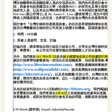
灣生物醫學科技相關從業人員的交流與合作。我們的年度研討會今年
加，與會者包括美國頂尖大學（哈佛與
MIT
）
的研究生及博士後研究
地研究人員、以及來自台灣的學界業界代表。今年的研討會我們邀請
Yeh Jan (
葉公杼博士
)
及
Dr. James C. Liao (
廖俊智博士
;
現任中研院
學術上與職涯發展上的交流，也希望可以促進台灣的生技產業與美國
研討會中『台灣生物科技產業座談會』的目的是希望能夠增加在美台
提供台灣藥廠或生物科技公司來波士頓攬才的機會。該座談會形式上
1.
時間：
60
分鐘
2.
與會人員提問、交流、討論
討論內容：講者簡短自我介紹及介紹各公司，分享在台灣生物科技產
景、學歷等）。各公司也可依需求藉此招攬國際人才回台服務。
另外，我們將於
2017
年
8
月
7
日
提供
波士頓當地生技公司的參訪行程
。
參訪行程將帶領參觀當地一些頂尖生技相關產業，包括發展策略
/
籌資
http://www.lifesciencenation.com/
(
)
、智慧財產權律師事務所
Wol
http://www.wolfgreenfield.com/
(
)
、提供高潛能生技新創團隊所
https://labcentral.org/
(
)
，以及其他製藥
/
生技公司。台灣的生技公
學習，尋找可貴的未來合作夥伴。
[
註
]:
一日參訪費用大約為
130
美元
/
確切費用待定。
http://btbatw.org
其他詳細資料請洽
BTBA
活動網站
。我們竭誠的
有更豐富的收穫，我們希望在
4
月
28
日
之前就能確知您參與的意願，
有興趣參與，或對於我們的研討會有其他的問題，都歡迎來信指教，
I-Ni Hsieh (
謝伊妮
) Email: inhsieh@bu.edu