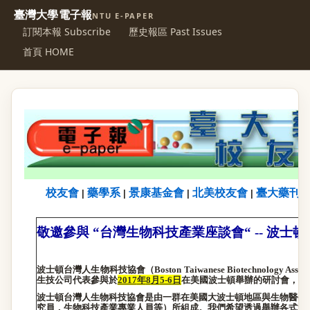
臺灣大學電子報
NTU E-PAPER
訂閱本報 Subscribe
歷史報區 Past Issues
首頁 HOME
校友會
藥學系
景康基金會
北美校友會
臺大藥刊
|
|
|
|
敬邀參與
“
台灣生物科技產業座談會
“ --
波士頓
波士頓台灣人生物科技協會
（
Boston Taiwanese Biotechnology Associ
生技公司代表參與於
2017
年
8
月
5-6
日
在美國波士頓舉辦的研討會
，
擔
波士頓台灣人生物科技協會是由一群在美國大波士頓地區與生物醫學
究員，生物科技產業專業人員等）所組成。我們希望透過舉辦各式活