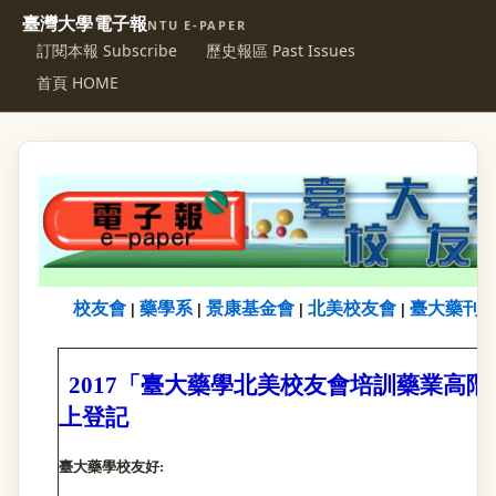
臺灣大學電子報
NTU E-PAPER
訂閱本報 Subscribe
歷史報區 Past Issues
首頁 HOME
校友會
藥學系
景康基金會
北美校友會
臺大藥刊
|
|
|
|
2017
「臺大藥學北美校友會培訓藥業高階
上登記
臺大藥學校友好
: