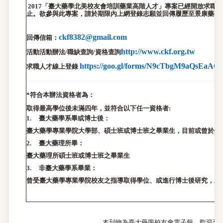
2017
「臺大藥學北美校友會培訓藥業高階人才」專案已經開放求職人
止。欲參與此專案，請於期限內上網登錄志願並回傳履歷至景康藥學
ckf8382@gmail.com
回傳信箱：
http://www.ckf.org.tw
活動活動辦法
/
職缺查詢
/
資格查詢
https://goo.gl/forms/N9cTbgM9aQsEaAG
求職人才線上登錄
*
符合本辦法資格者為：
取得最高學位後未滿四年，並符合以下任一資格者
:
1.
臺大藥學系畢或博士後：
臺大藥學專業學院大學部、碩士班或博士班之畢業生，目前或曾於臺
2.
臺大藥理所畢：
臺大藥理所碩士班或博士班之畢業生
3.
非臺大藥學系畢業：
曾受臺大藥學專業學院校友之指導取得學位、或進行博士後研究，且
本刊物為臺大藥學校友會電子報，歡迎至