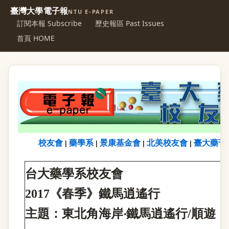
臺灣大學電子報
NTU E-PAPER
訂閱本報 Subscribe
歷史報區 Past Issues
首頁 HOME
校友會
藥學系
景康基金會
北美校友會
臺大藥刊
|
|
|
|
台大藥學系校友會
2017
《春季》鐵馬逍遙行
主題：東北角海岸
‧
鐵馬逍遙行
/
順遊﹝