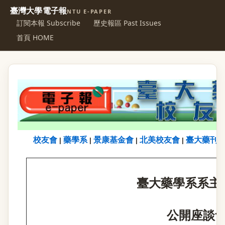
臺灣大學電子報
NTU E-PAPER
訂閱本報 Subscribe
歷史報區 Past Issues
首頁 HOME
校友會
藥學系
景康基金會
北美校友會
臺大藥刊
|
|
|
|
臺大藥學系系主
公開座談