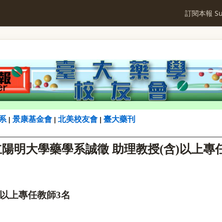
訂閱本報 Sub
系
景康基金會
北美校友會
臺大藥刊
|
|
|
立陽明大學藥學系誠徵 助理教授
(
含
)
以上專
】
以上專任教師
3
名