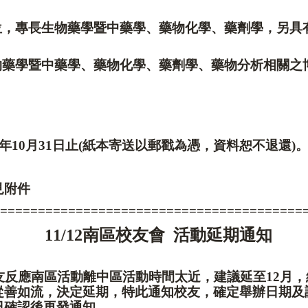
】
位，專長生物藥學暨中藥學、藥物化學、藥劑學，另具
物藥學暨中藥學、藥物化學、藥劑學、藥物分析相關之
】
年
10
月
31
日止
(
紙本寄送以郵戳為憑，資料恕不退還
)
見附件
========================================
11/12
南區校友會
活動延期通知
友反應南區活動離中區活動時間太近，建議延至
12
月，
從善如流，決定延期，特此通知校友，確定舉辦日期及
日確認後再發通知。