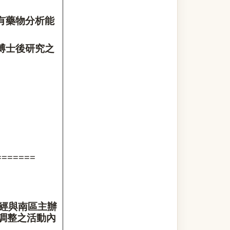
有藥物分析能
博士後研究之
。
=======
經與南區主辦
調整之活動內