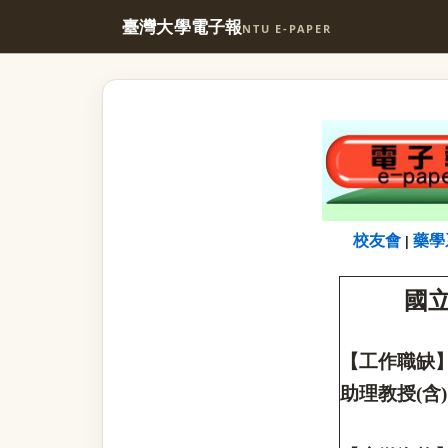
臺灣大學電子報
NTU E-PAPER
校友會
藥學
|
國
【工作職缺
助理教授
(
含
)