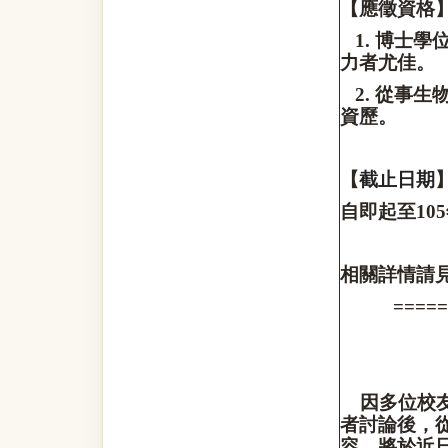
【應徵資格
1.
博士學
力者尤佳。
2.
從事生
資歷。
【
截止日期
自即起至
105
相關詳情請
=====
因多位校
者討論後，
容，將於近