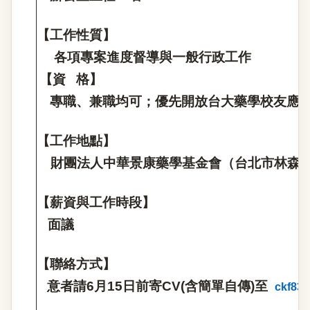
【工作性質】
各項專案進度督導與一般行政工作
【資
格】
專職、兼職均可；優先開放台大藥學校友應
【工作地點】
財團法人中華景康藥學基金會（台北市林森
【薪資與工作時段】
面議
【聯絡方式】
意者請
6
月
15
日前寄
CV(
含簡單自傳
)
至
ckf83