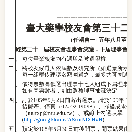
================================
臺大藥學校友會第三十二
（任期自一○五年八月至一
經第三十一屆校友會理事會決議，下屆理事會
一
、
每位畢業校友均有選舉及被選舉權。
二
、
將校友候選人依屆數及研究所（如選票所示
每一組群依建議名額圈選之，最多共可圈選
三
、
依得票數高低選出理事十七人組成下屆理事
如有同票數者，則由選務理事抽籤決定。
四
、
訂於
105
年
5
月
2
日前寄出選票。請於
105
年
5
後郵寄、傳真（
02-23919098
）、掃描成電子
（
nturxp@ntu.edu.tw
）、或線上勾選表單
(
http://goo.gl/forms/A8cmNlXHvH
)
。
五
、
預定於
105
年
5
月
30
日前後開票，開票結果由