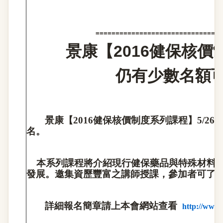
================================
景康【
2016
健保核價
仍有少數名額
景康【
2016
健保核價制度系列課程】
5/26~
名。
本系列課程將介紹現行健保藥品與特殊材料
發展。邀集資歷豐富之講師授課，參加者可了
詳細報名簡章請上本會網站查看
http://www.