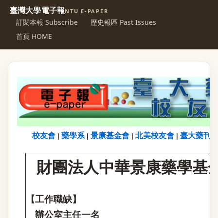
臺灣大學電子報
NTU E-PAPER
訂閱本報 Subscribe
歷史報區 Past Issues
首頁 HOME
校友會
藥學系
景康基金會
北美校友會
臺大藥刊
|
|
|
|
財團法人中華景康藥學基
【工作職缺】
辦公室主任一名