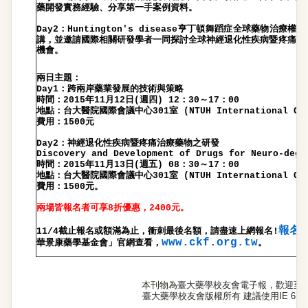
藥開發實務經驗
、分享第一手案例資料。
：
亨丁頓舞蹈症全球藥物治療權威
Day2
Huntington's disease
講，
並邀請國際相關研發學者一同探討全球神經退化性疾病暨疼痛治
機會。
兩日主題：
：跨兩岸藥業發展的技術與策略
Day1
時間：
年
月
日
週四
：
～
：
2015
11
12
(
) 12
30
17
00
地點：台大醫院國際會議中心
室
301
(NTUH International Con
費用：
元
1500
：神經退化性疾病暨疼痛治療藥物之研發
Day2
Discovery and Development of Drugs for Neuro-dege
時間：
年
月
日
週五
：
～
：
2015
11
13
(
) 08
30
17
00
地點：台大醫院國際會議中心
室
301
(NTUH International Con
費用：
元。
1500
兩場皆報名者可享
折優惠，
元。
8
2400
報
名
截止報名或額滿為止，衝刺最後名額，請盡速上網報名
11/4
!
www.ckf.org.tw
華景康藥學基金會」
官網查看，
。
本刊物為臺大藥學校友會電子報，歡迎至
臺大藥學校友會版權所有 建議使用IE 6.0以