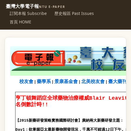
臺灣大學電子報
NTU E-PAPER
訂閱本報 Subscribe
歷史報區 Past Issues
首頁 HOME
校友會
藥學系
景康基金會
北美校友會
臺大藥刊
|
|
|
|
亨丁頓舞蹈症全球藥物治療權威
Blair Leavitt
名倒數計時
!!
【
新藥研發策略實務國際研討會】廣納兩大新藥研發主題：
2015
：
欲掌握亞太最新藥物開發現況，千萬不可錯過
日下午
。
多
Day1
12