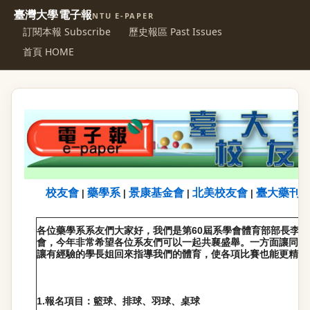
臺灣大學電子報
NTU E-PAPER
訂閱本報 Subscribe
歷史報區 Past Issues
首頁 HOME
校友會
藥學系
景康基金會
北美校友會
臺大藥刊
|
|
|
|
60
各位藥學系系友們大家好，我們是第
屆系學會體育部部長李恩
會，今年非常希
望各位系友們可以一起共襄盛舉。一方面讓同學
讓有經驗的學長姐回來指導我們的體育
，使各項比賽也能更精彩
1.
報名項目：籃球、排球、羽球、桌球