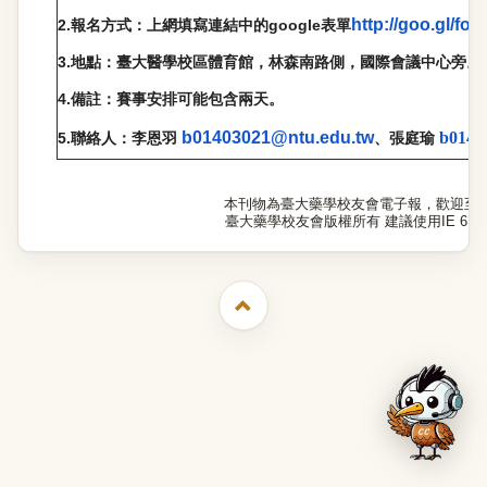
http://
goo.gl/fo
2.
google
報名方式：上網填寫連結中的
表單
3.
地點：臺大醫學校區體育館，林森南路側，國際會議中心旁。
4.
備註：賽事安排可能包含兩天。
b01403021@ntu.edu.tw
b0140
5.
聯絡人：李恩羽
、張庭瑜
本刊物為臺大藥學校友會電子報，歡迎至
臺大藥學校友會版權所有 建議使用IE 6.0以