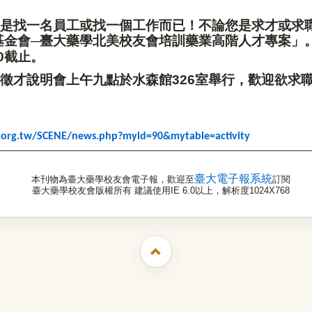
是找一名員工或找一個工作而已！不論您是求才或求
基金會─臺大藥學北美校友會培訓藥業高階人才專案」
截止。
0
徵才說明會上午九點於水森館
室舉行，歡迎欲求
326
.org.tw/SCENE/news.php?myid=90&mytable=activity
臺大電子報系統
本刊物為臺大藥學校友會電子報，歡迎至
訂閱
臺大藥學校友會版權所有 建議使用IE 6.0以上，解析度1024X768