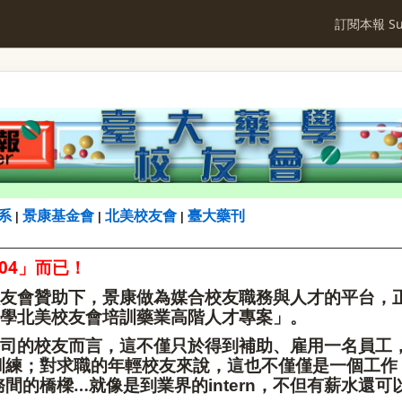
訂閱本報 Sub
系
景康基金會
北美校友會
臺大藥刊
|
|
|
04
」而已！
友會贊助下，景康做為媒合校友職務與人才的平台，
藥學北美校友會培訓藥業高階人才專案」。
司的校友而言，這不僅只於得到補助、雇用一名員工
訓練；對求職的年輕校友來說，這也不僅僅是一個工作
務間的橋樑…就像是到業界的
，不但有薪水還可
intern