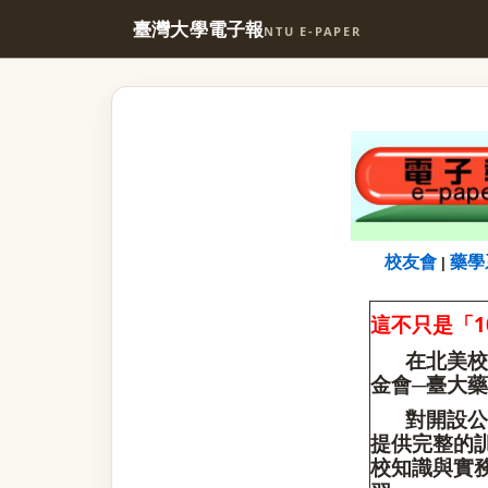
臺灣大學電子報
NTU E-PAPER
校友會
藥學
|
1
這不只是「
在北美校
金會─臺大
對開設公
提供完整的
校知識與實