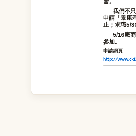
習。
我們不只
申請「景康
止；求職
5/3
廠商
5/16
參加。
申請網頁
http://www.ckf