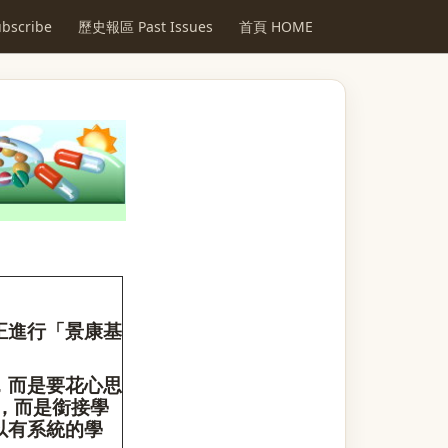
scribe
歷史報區 Past Issues
首頁 HOME
正進行「景康基
，而是要花心思
，而是銜接學
以有系統的學