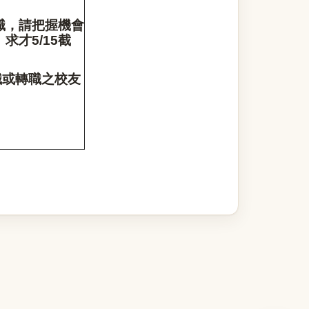
職，請把握機會
。求才
截
5/15
職或轉職之校友