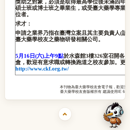
獎助之對象，必須是取得最高學位後未滿四年
碩士班或博士班之畢業生，或受臺大藥學專業
位者。
求才：
申請之業界乃指在臺灣立案且其主要
負責人
(
該
臺大藥學校友之藥物研發相關公司。
5
月
16
日
(
六
)
上午
9
點
於水森館
3
樓
326
室召開各
會
，歡迎有意求職或轉換跑道之校友參加。更
http://www.ckf.org.tw/
本刊物為臺大藥學校友會電子報，歡迎至
臺大藥學校友會版權所有 建議使用IE 6.0以