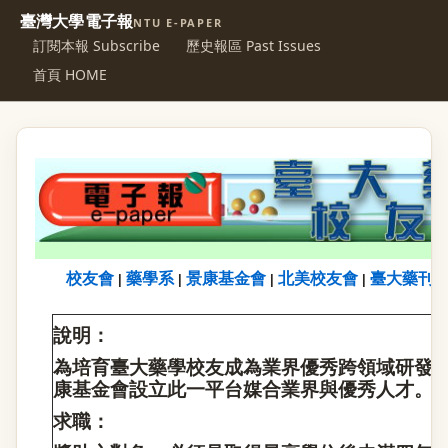
臺灣大學電子報
NTU E-PAPER
訂閱本報 Subscribe
歷史報區 Past Issues
首頁 HOME
校友會
藥學系
景康基金會
北美校友會
臺大藥刊
|
|
|
|
說明：
為培育臺大藥學校友成為業界優秀跨領域研發
康基金會設立此一平台媒合業界與優秀人才。
求職：