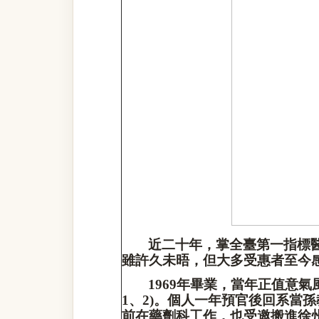
近二十年，掌全臺第一指標
雖許久未晤，但大多受惠者至今
1969
年畢業，當年正值意氣
1
、
2)
。個人一年預官後回系當孫
前在藥劑科工作，也受邀搬進徐