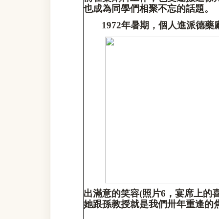
也成為同學們相聚不忘的話題。
1972
年暑期，個人進派德藥
出滿意的笑容
(
照片
6
，宴席上的
她跟孫教授就是我們卅年重逢的