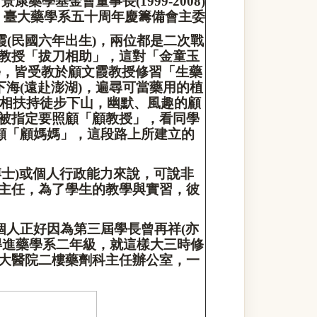
景康藥學基金會董事長
(1999-2008)
臺大藥學系五十周年慶籌備會主委
霞
(
民國六年出生
)
，兩位都是二次戰
教授「拔刀相助」，這對「金童玉
學，皆受教於顧文霞教授修習「生藥
下海
(
遠赴澎湖
)
，遍尋可當藥用的植
相扶持徒步下山，幽默、風趣的顧
被指定要照顧「顧教授」，看同學
顧「顧媽媽」，這段路上所建立的
博士
)
或個人行政能力來說，可說非
主任，為了學生的教學與實習，彼
個人正好因為第三屆學長曾再祥
(
亦
得進藥學系二年級，就這樣大三時修
大醫院二樓藥劑科主任辦公室，一