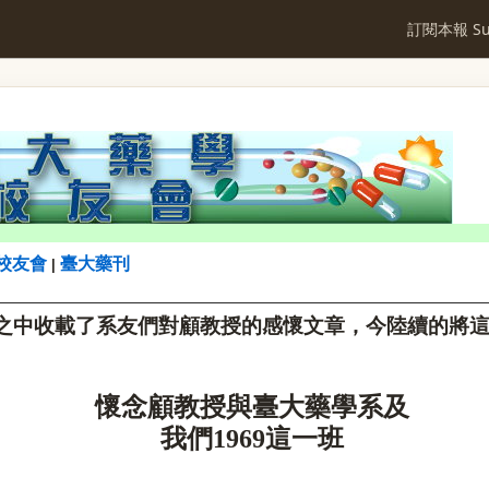
訂閱本報 Sub
校友會
臺大藥刊
|
之中收載了系友們對顧教授的感懷文章，今陸續的將
懷念顧教授與臺大藥學系及
我們
1969
這一班