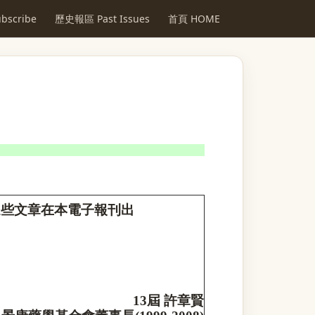
scribe
歷史報區 Past Issues
首頁 HOME
這些文章在本電子報刊出
13
屆 許章賢