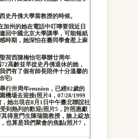
西史丹佛大學當教授的時候。
在加州的她在電話中叮嚀要我近日
邀回中國北京大學講學，可能報紙
感時期，她深怕在臺同學會惹上麻
聖荷西陳梅怡宅舉辦廿周年
屆
72
高齡並早從史丹佛退休的她，
我們有了個有師長陪伴十分溫馨的
怡宅
)
舉行卅周年
reunion
，已經
82
歲的
園機場去迎接
(
照片
4
，
07/28/1999
館，她出現在
8
月
1
日中午臺北聯誼社
受到熱列的歡迎
(
照片
5
，許照惠獻
著其得意門生陳瑞龍教授，臉上綻放
，也算是我們聚會的焦點
(
照片
7
，