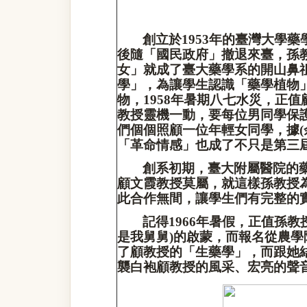
創立於
1953
年的臺灣大學藥
後隨「國民政府」撤退來臺，孫
女」就成了臺大藥學系的開山鼻
學」，為讓學生認識「藥學植物
物，
1958
年暑期八七水災，正值
教授靈機一動，要每位男同學保
們個個照顧一位年輕女同學，據
(
「革命情感」也成了不只是第三
創系初期，臺大附屬醫院的
顧文霞教授莫屬，就這樣孫教授
此合作無間，讓學生們有完整的
記得
1966
年暑假，正值孫教
是我舅舅
)
的啟蒙，而報名從農學
了顧教授的「生藥學」，而跟她
襲白袍顧教授的風采、宏亮的聲