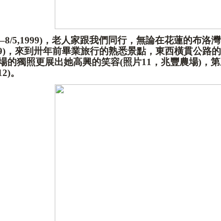
2
–
8/5,1999)
，老人家跟我們同行，無論在花蓮的布洛灣
9)
，來到卅年前畢業旅行的熟悉景點，東西橫貫公路的
場的獨照更展出她高興的笑容
(
照片
11
，兆豐農場
)
，第
12)
。