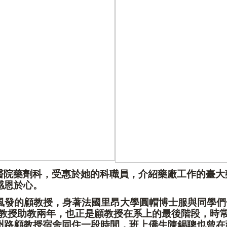
醫院藥劑科，受惠於她的科職員，介紹藥廠工作的臺大
感恩於心。
風發的顧教授，身著法國里昂大學圓帽博士服與同學們
教授助教兩年，也正是顧教授在系上的最後階段，時
州路顧教授宿舍同住一段時間，班上僑生陳錫聰也曾在