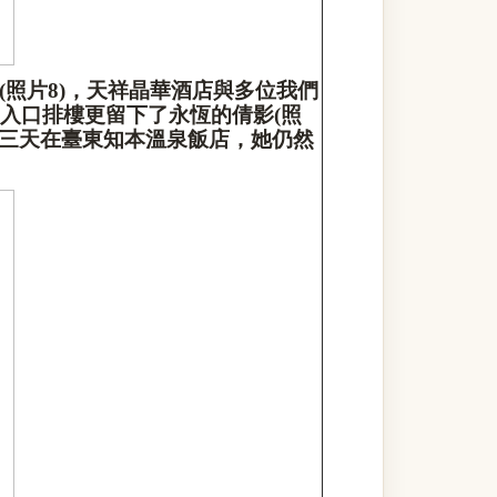
(
照片
8)
，天祥晶華酒店與多位我們
入口排樓更留下了永恆的倩影
(
照
三天在臺東知本溫泉飯店，她仍然