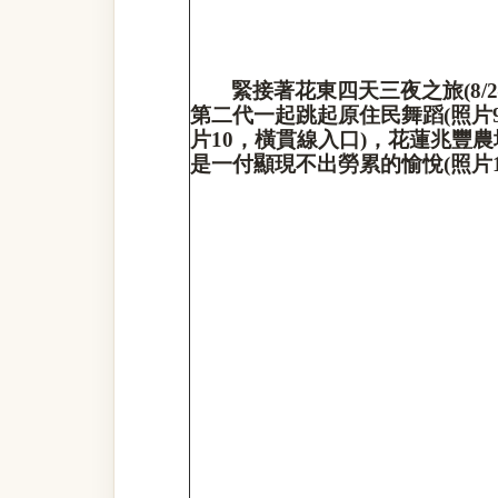
緊接著花東四天三夜之旅
(8/
第二代一起跳起原住民舞蹈
(
照片
片
10
，橫貫線入口
)
，花蓮兆豐農
是一付顯現不出勞累的愉悅
(
照片