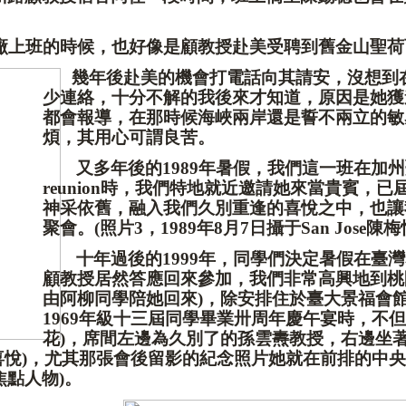
廠上班的時候，也好像是顧教授赴美受聘到舊金山聖荷
幾年後赴美的機會打電話向其請安，沒想到
少連絡，十分不解的我後來才知道，原因是她獲
都會報導，在那時候海峽兩岸還是誓不兩立的敏
煩，其用心可謂良苦。
又多年後的
1989
年暑假，我們這一班在加州
reunion
時，我們特地就近邀請她來當貴賓，已
神采依舊，融入我們久別重逢的喜悅之中，也讓
聚會。
(
照片
3
，
1989
年
8
月
7
日攝于
San Jose
陳梅
十年過後的
1999
年，同學們決定暑假在臺灣
顧教授居然答應回來參加，我們非常高興地到桃
由阿柳同學陪她回來
)
，除安排住於臺大景福會
1969
年級十三屆同學畢業卅周年慶午宴時，不但
花
)
，席間左邊為久別了的孫雲燾教授，右邊坐
喜悅
)
，尤其那張會後留影的紀念照片她就在前排的中央
焦點人物
)
。