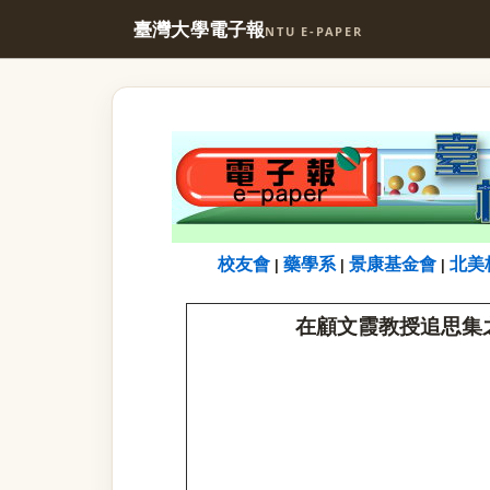
臺灣大學電子報
NTU E-PAPER
校友會
藥學系
景康基金會
北美
|
|
|
在顧文霞教授追思集