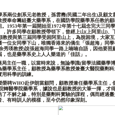
學系兩位創系元老教授，孫雲燾
(
民國二年出生
)
及顧文
教授奉命籌組臺大藥學系，在國防學院藥學系任教的顧
祖。
1953
年第一屆開始至
1972
年第十七屆念完大三同
」，許多同學在顧教授帶領下，曾經上山
(
上阿里山
)
、
顧教授與第三屆同學受困阿里山上，為脫困境，大家互
護一位女同學下山，唯獨香港來的僑生「張超海」同學
余秀瑛教授
)
說張超海同學一路上喃喃自語，因他要照
屆，也是藥學系史上人人樂道的「佳話」。
藥局主任一職，以當時來說，無論學識
(
留學法國藥學
為藥學系主任，顧教授為藥學系教授兼臺大醫院藥劑科
實用科學的訓練。
授榮聘
WHO
赴伊朗當顧問，顧教授兼任藥學系主任，
院轉醫學院藥學系，據說也是顧教授的大筆一揮，才
結了不解之緣，特別是藥劑科實驗的課程，偶而經過臺
音、有時訓人的模樣，至今仍然印象深刻。