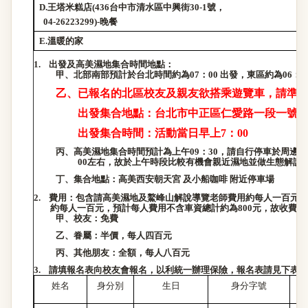
D.
王塔米糕店
(436
台中市清水區中興街
30-1
號，
04-26223299)-
晚餐
E.
溫暖的家
1.
出發及高美濕地集合時間地點：
甲、
北部南部預計於台北時間約為
07
：
00
出發，東區約為
06
：
0
乙、
已報名的北區校友及親友欲搭乘遊覽車，請準
出發集合地點：台北市中正區仁愛路一段一號
(
出發集合時間：活動當日早上
7
：
00
丙、
高美濕地集合時間預計為上午
09
：
30
，請自行停車於周邊停
00
左右，故於上午時段比較有機會親近濕地並做生態解說
丁、
集合地點：高美西安朝天宮 及小船咖啡 附近停車場
2.
費用：包含請
高美濕地及
鰲峰山
解說導覽老師費用約每人一百元、
約每人一百元，預計每人費用不含車資總計約為
800
元，故收費方
甲、
校友：免費
乙、
眷屬：半價，每人四百元
丙、
其他朋友：全額，每人八百元
3.
請填報名表向校友會報名，以利統一辦理保險，報名表請見下表。
姓名
身分別
生日
身分字號