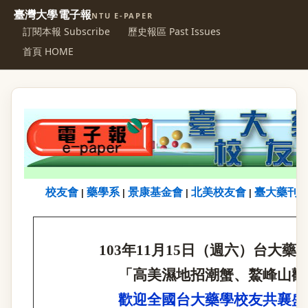
臺灣大學電子報
NTU E-PAPER
訂閱本報 Subscribe
歷史報區 Past Issues
首頁 HOME
校友會
藥學系
景康基金會
北美校友會
臺大藥刊
|
|
|
|
103
年
11
月
15
日（週六）台大藥
「高美濕地招潮蟹、
鰲峰山觀
歡迎全國
台大藥學校友共襄盛