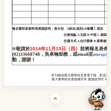
報名暨投保資料表填寫說明：身分別
A
校友
(
屆別
) B
眷屬
C
朋友
出發地點
A
北區
B
中區
C
南區
D
交通方式
A
自行開車
B
搭乘遊覽
※
（
四
）
敬請於
2014
年
11
月
13
日
前將報名表傳
(02)33668748
，吳承翰助教，或
email
至
nturxp@n 
動，謝謝！
本刊物為臺大藥學校友會電子報，歡迎至
臺大藥學校友會版權所有 建議使用IE 6.0以