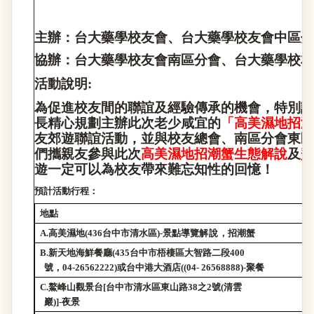
主辦：台大藥學校友會、台大藥學校友會中區分
協辦：台大藥學校友會南區分會、台大藥學校友
活動說明
:
為促進校友間的聯誼及經驗傳承的機會，特別請
長精心規劃主辦此次老少咸宜的
「高美濕地招潮
友郊遊聯誼活動，並與校友總會、南區分會東區
們攜親友參與此次
高美濕地招潮蟹
生態解說
及
鰲
遊一定可以為校友帶來難忘知性的回憶！
預計活動行程：
地點
A.
高美濕地
(436
台中市清水區
)-
景點導覽
解說
，招潮蟹
B.
新天地海鮮餐廳
(435
台中市梧棲區大智路二段
400
號，
04-26562222)
或台中港大酒店
((04- 26568888)-
聚餐
C.
鰲峰山觀景台
[
台中市清水區東山路
38
之
2
號
(
清雲
巖
)]-
夜景