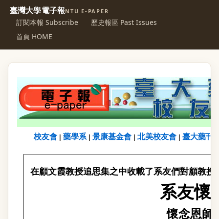
臺灣大學電子報
NTU E-PAPER
訂閱本報 Subscribe
歷史報區 Past Issues
首頁 HOME
校友會
藥學系
景康基金會
北美校友會
臺大藥刊
|
|
|
|
在顧文霞教授追思集之中收載了系友們對顧教授
系友懷
懷念恩師