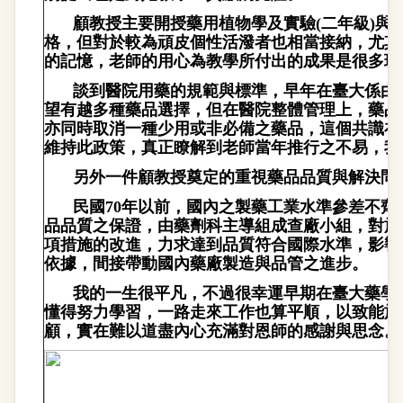
顧教授主要開授藥用植物學及實驗
(
二年級
)
與
格，但對於較為頑皮個性活潑者也相當接納，尤其
的記憶，老師的用心為教學所付出的成果是很多班
談到醫院用藥的規範與標準，早年在臺大係由
望有越多種藥品選擇，但在醫院整體管理上，藥品
亦同時取消一種少用或非必備之藥品，這個共識在
維持此政策，真正瞭解到老師當年推行之不易，我
另外一件顧教授奠定的重視藥品品質與解決問
民國
70
年以前，國內之製藥工業水準參差不齊
品品質之保證，由藥劑科主導組成查廠小組，對於
項措施的改進，力求達到品質符合國際水準，影響
依據，間接帶動國內藥廠製造與品管之進步。
我的一生很平凡，不過很幸運早期在臺大藥學
懂得努力學習，一路走來工作也算平順，以致能於
顧，實在難以道盡內心充滿對恩師的感謝與思念。