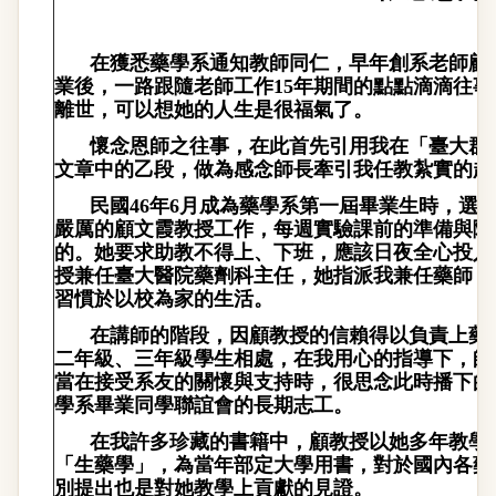
在獲悉藥學系通知教師同仁，早年創系老師顧
業後，一路跟隨老師工作
15
年期間的點點滴滴往事
離世，可以想她的人生是很福氣了。
懷念恩師之往事，在此首先引用我在「臺大群
文章中的乙段，做為感念師長牽引我任教紮實的起
民國
46
年
6
月成為藥學系第一屆畢業生時，選
嚴厲的顧文霞教授工作，每週實驗課前的準備與隨
的。她要求助教不得上、下班，應該日夜全心投入
授兼任臺大醫院藥劑科主任，她指派我兼任藥師，
習慣於以校為家的生活。
在講師的階段，因顧教授的信賴得以負責上藥
二年級、三年級學生相處，在我用心的指導下，師
當在接受系友的關懷與支持時，很思念此時播下的
學系畢業同學聯誼會的長期志工。
在我許多珍藏的書籍中，顧教授以她多年教學
「生藥學」，為當年部定大學用書，對於國內各藥
別提出也是對她教學上貢獻的見證。