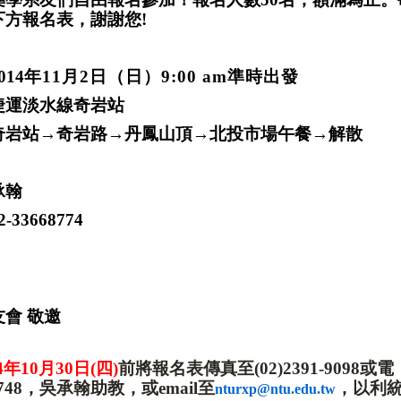
下方報名表，謝謝您
!
014
年
11
月
2
日（日）
9:00 am
準時出發
捷運淡水線奇岩站
奇岩站
→
奇岩路
→
丹鳳山頂
→
北投市場午餐
→
解散
承翰
2-33668774
友會
敬邀
4
年
10
月30
日
(四
)
前將報名表傳真至
(02)2391-9098
或電
748
，吳承翰助教，或
email
至
，以利
nturxp@ntu.edu.tw