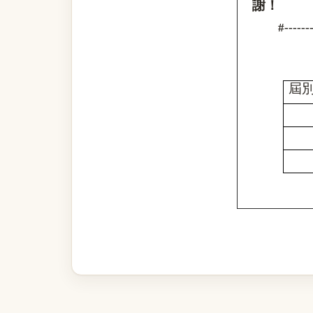
謝！
#-------
屆