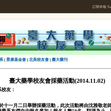
訂閱本報 Sub
系
景康基金會
北美校友會
臺大藥刊
|
|
|
臺大藥學校友會採藥活動
(2014.11.02)
系校友：
於十一月二日舉辦採藥活動，此次活動將由沈雅敬老
藥學系友們自由報名參加！報名人數
50
名，額滿為止。