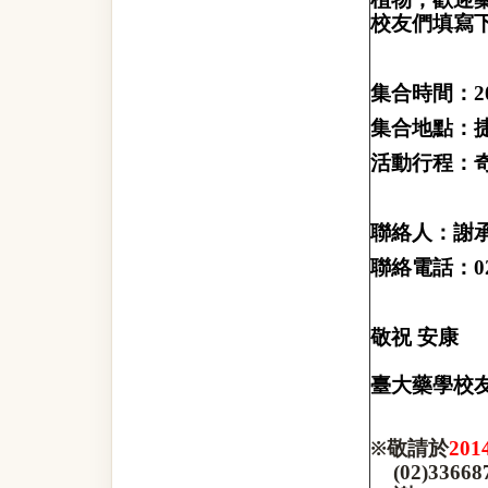
校友們填寫
集合時間：
2
集合地點：
活動行程：
聯絡人：謝
聯絡電話：
0
敬祝
安康
臺大藥學校
※
敬請於
201
(02)33668