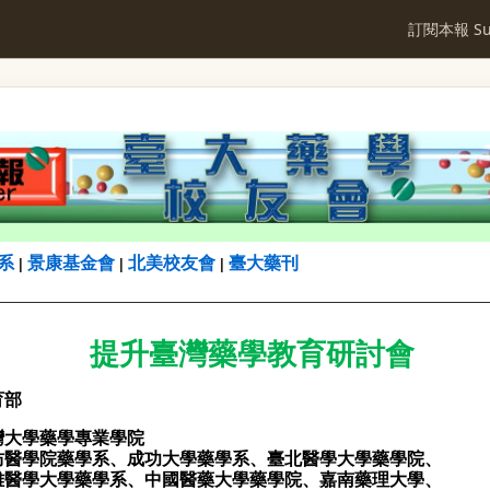
訂閱本報 Sub
系
景康基金會
北美校友會
臺大藥刊
|
|
|
提升臺灣藥學教育研討會
育部
灣大學藥學專業學院
防醫學院藥學系、成功大學藥學系、臺北醫學大學藥學院、
學藥學系、中國醫藥大學藥學院、嘉南藥理大學、