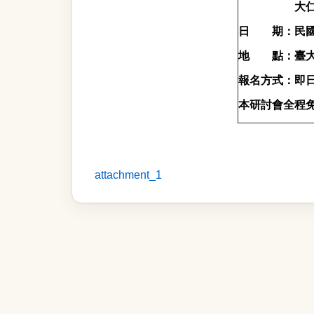
大仁科技
日
期：民
地
點：臺
報名方式：即
本研討會全程
attachment_1