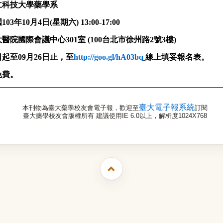
大學藥學系
國
103
年
10
月
4
日
(
星期六
) 13:00-17:00
大醫院國際會議中心
301
室
(100
台北市徐州路
2
號
3
樓
)
日起至
09
月
26
日止，至
http://goo.gl/hA03bq
線上填妥報名表。
免費。
臺大電子報系統
本刊物為臺大藥學校友會電子報，歡迎至
訂閱
臺大藥學校友會版權所有 建議使用IE 6.0以上，解析度1024X768