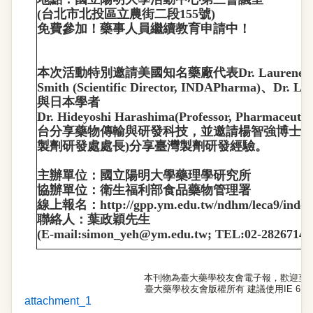
(
台北市北投區立農街二段
155
號
)
免費參加！藥事人員繼續教育申請中！
本次活動特別邀請美國知名藥廠代表
Dr. Laurene 
Smith (Scientific Director, INDAPharma)
、
Dr. Li
與日本學者
Dr. Hideyoshi Harashima(Professor, Pharmaceutica
台分享藥物傳輸與研發科技，並邀請楊智強博士
(
製劑研發處處長
)
分享臺灣製劑研發經驗。
主辦單位：國立陽明大學藥理學研究所
協辦單位：衛生福利部食品藥物管理署
線上報名：
http://gpp.ym.edu.tw/ndhm/leca9/index
聯絡人：葉政穎先生
(E-mail:simon_yeh@ym.edu.tw; TEL:02-28267141
本刊物為臺大藥學校友會電子報，歡迎至
臺大藥學校友會版權所有 建議使用IE 6.0以
attachment_1