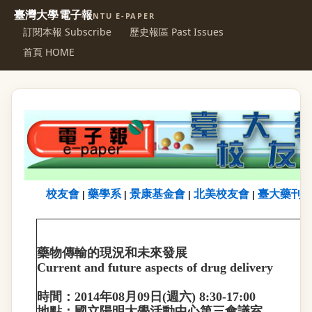
臺灣大學電子報
NTU E-PAPER
訂閱本報 Subscribe
歷史報區 Past Issues
首頁 HOME
校友會
藥學系
景康基金會
北美校友會
臺大藥刊
|
|
|
|
藥物傳輸的現況和未來發展
Current and future aspects of drug delivery
時間：
2014
年
08
月
09
日
(
週六
) 8:30-17:00
地點：國立陽明大學活動中心第三會議室