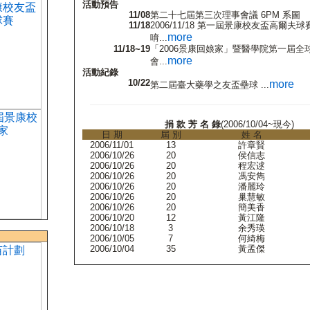
活動預告
11/08
第二十七屆第三次理事會議 6PM 系圖
11/18
2006/11/18 第一屆景康校友盃高爾夫
more
唷...
11/18~19
「2006景康回娘家」暨醫學院第一屆全
more
會...
活動紀錄
10/22
more
第二屆臺大藥學之友盃壘球 ...
捐 款 芳 名 錄
(2006/10/04~現今)
日 期
屆 別
姓 名
2006/11/01
13
許章賢
2006/10/26
20
侯信志
2006/10/26
20
程宏逑
2006/10/26
20
馮安雋
2006/10/26
20
潘麗玲
2006/10/26
20
巢慧敏
2006/10/26
20
簡美香
2006/10/20
12
黃江隆
2006/10/18
3
余秀瑛
2006/10/05
7
何綺梅
2006/10/04
35
黃孟傑