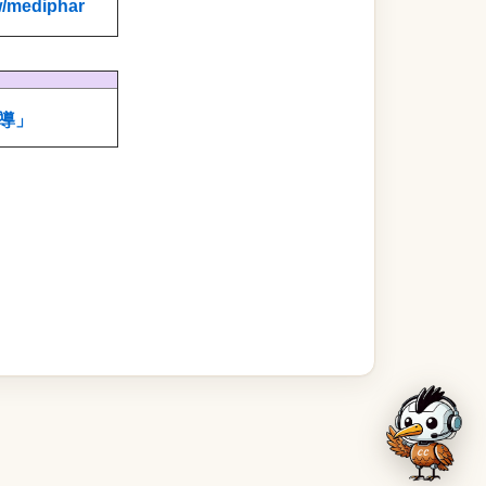
w/mediphar
導」