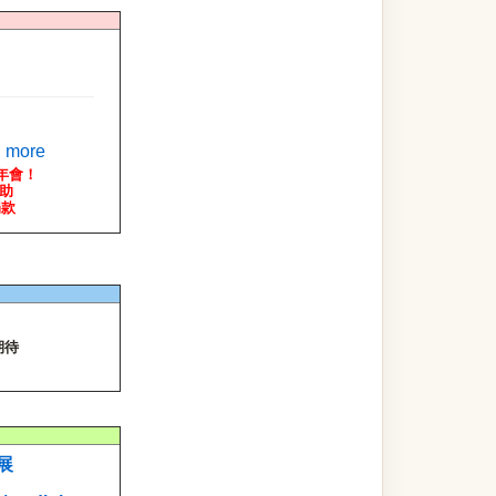
more
年會！
助
款
期待
展