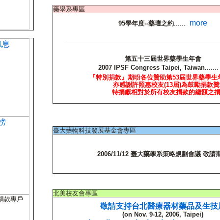
藥學系專區
more
95學年度--藥壇之約
......
第五十三屆世界藥學生年會
2007 IPSF Congress Taipei, Taiwan.
......
『特別捐款』期昐各位贊助第53屆世界藥學生
亦感謝許照惠校友(13屆)為鼓勵捐款贊
特捐獻相對於所有校友捐款的總額之捐
臺大藥物科技發展基金會專區
2006/11/12 臺大藥學系策略規劃會議 敬請
北美校友會專區
敬請支持台北醫療器材藥品及生技
(on Nov. 9-12, 2006, Taipei)