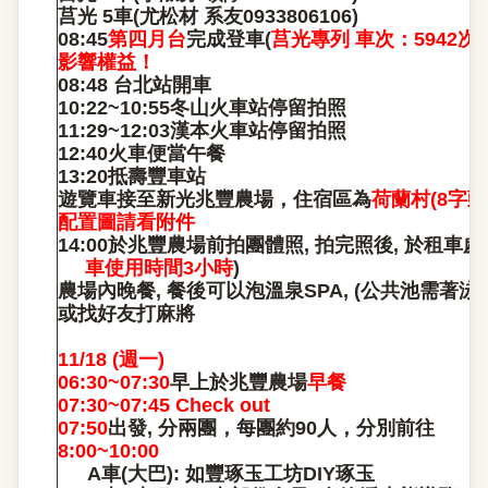
莒光 5車(尤松材 系友0933806106)
08:45
第四月台
完成登車(
莒光專列 車次：5942次
)
影響權益！
08:48
台北站開車
10:22~10:55
冬山火車站停留拍照
11:29~12:03
漢本火車站停留拍照
12:40
火車便當午餐
13:20
抵壽豐車站
遊覽車接至新光兆豐農場
，
住宿區為
荷蘭村(8字頭
配置圖請看附件
14:00
於兆豐農場前拍團體照, 拍完照後, 於租車
車使用時間3小時
)
農場內晚餐, 餐後可以泡溫泉SPA, (公共池需著泳衣
或找好友打麻將
11/18 (
週一)
06:30~07:30
早上於兆豐農場
早餐
07:30~07:45 Check out
07:50
出發, 分兩團
，
每團約90人
，
分別前往
8:00~10:00
A
車(大巴): 如豐琢玉工坊DIY琢玉