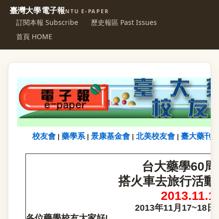
臺灣大學電子報
NTU E-PAPER
訂閱本報 Subscribe
歷史報區 Past Issues
首頁 HOME
校友會
藥學系
景康基金會
北美校友會
臺大藥刊
|
|
|
|
台大藥學60周
搭火車去旅行活動
2013.11.1
2013
年11月17~18日
各位藥學校友大家好!