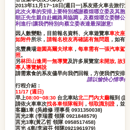
2013
年11月17~18日(週日一)系友搭火車去旅行
此次火車的安排上要特別感謝蔡煌瑯立委及其胞
朝正先生親自赴鐵路局協調
，
及蔡煌瑯立委辦公
利進行!讓我們特別向蔡立委表達最深謝意!
因人數變動
，
目前報名資料、火車遊覽車
車次座
如附件
所示，
請報名校友再確認有無問題
，如有
兆豐農場
遊園高爾夫球車
，
每車需有一張汽車駕
照
。
另
林田山逢周一無導覽
及許多展覽室
未開放, 故
專人導覽解說
請需素食的系友儘早向我們回報，方便我們安排
請以愉快心情準備
行程介紹：
11/17 (
週日)
早上
08:00~08:30
台北車站
北二門內大廳
報到 (
請
請依火車車次
找各車領隊報到
，
領取識別證
，
並
客廳1車 (吳維修 理事長 0931350038)
莒光
2
車 (李瑞霞 領隊 0921848579)
莒光3車(黃乙哲 領隊 0958517458)
莒光 4車(李淑芬 領隊0921961979)