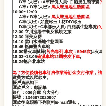
B
車 (大巴) +A車部份人員: 白鮑溪生態導覽
(9
C
車+ D車(大巴):
馬太鞍濕地生態園區
10:00~12:00
A
車+ B車(大巴):
馬太鞍濕地生態園區
C
車(大巴): 如豐琢玉工坊DIY琢玉
D
車(大巴)+C車部份人員: 白鮑溪生態導覽
(9
人
12:00
立川漁場午餐及摸蜆之旅
13:30
阿美麻糬
14:10
雲山水溼地生態園區
15:45
抵壽豐火車站
16:00
搭火車賦歸(
莒光專列 車次：5945次
)
à
火車便
18:03~18:05
礁溪車站12屆校友下車
,
19:24
抵台北車站
為了方便後續包車訂房作業等訂金支付作業
，
請
繳費方式以匯款主。
帳戶資訊如下
匯款戶名：顧記華
銀行：006合庫 台大分行
帳號：1346872020907
匯款後麻煩將下列資料E-mail通知，