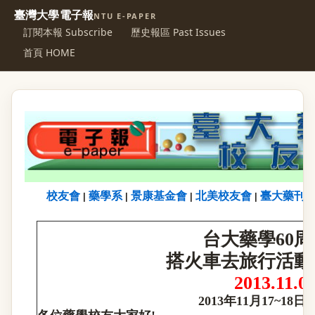
臺灣大學電子報
NTU E-PAPER
訂閱本報 Subscribe
歷史報區 Past Issues
首頁 HOME
校友會
藥學系
景康基金會
北美校友會
臺大藥刊
|
|
|
|
台大藥學60
搭火車去旅行活動
2013.11.0
2013
年11月17~18日