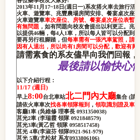
各位藥學校友大家好!
2013
年11月17~18日(週日一)系友搭火車去旅行
火車、遊覽車、兆豐農場房間安排、餐宴桌次座
火車遊覽車
車次座位、房號、餐宴桌次座位表暫
有無問題
，如有問題向校友會提出以利更正。兆
以提供46輛，每4人1車，所以每人皆可以分配到
要再另行租腳踏，但
每車需有一張汽車駕照，請
，
，
因有人退出
所以尚有1房間可以分配
歡迎有興
請需素食的系友儘早向我們回報，
最後請以愉快心情
以下介紹行程：
11/17 (
週日)
北二門內大廳
8:00
早上
台北車站
集合 (
請
請依火車車次
找各車領隊報到
，
領取識別證及車
客廳1車 (吳維修 理事長 0931350038)
莒光
車 (李瑞霞 領隊 0921848579)
2
莒光3車(黃乙哲 領隊 0958517458)
莒光 4車(李淑芬 領隊0921-961-979)
莒光 5車(尤松材 系友0933806106)