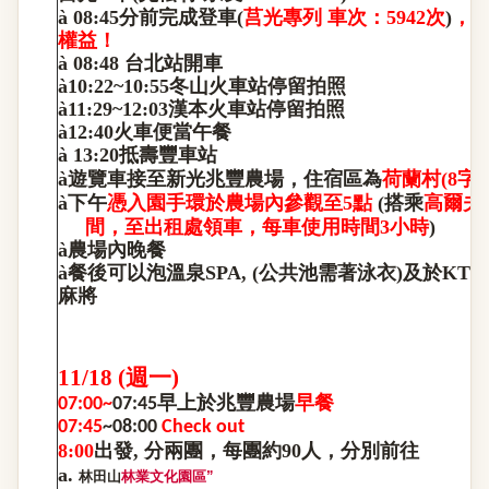
à
08:45
分前完成登車(
莒光專列 車次：5942次
)
，
權益！
à
08:48
台北站開車
à
10:22~10:55
冬山火車站停留拍照
à
11:29~12:03
漢本火車站停留拍照
à
12:40
火車便當午餐
à
13:20
抵壽豐車站
，
à
遊覽車接至新光兆豐農場
住宿區為
荷蘭村(8字
à
下午
憑入園手環
於農場內參觀至5點
(搭乘
高爾夫
，
，
間
至出租處領車
每車使用時間3小時
)
à
農場內晚餐
à
餐後可以泡溫泉SPA, (公共池需著泳衣)及於KTV
麻將
11/18 (
週一)
早上於兆豐農場
早餐
07:00~
07:45
07:45
~08:00
Check out
，
，
8:00
出發, 分兩團
每團約90人
分別前往
a.
林田山
林業文化園區
”