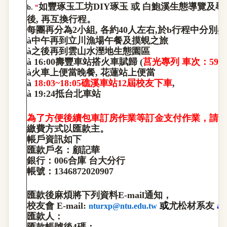
如豐琢玉工坊DIY琢玉 或 白鮑溪生態導覽及尋
b.
“
後, 再互換行程。
每團再分為2小組, 各約40人左右,於b行程中分
à
中午再到立川漁場午餐及摸蜆之旅
à
之後再到雲山水溼地生態園區
à
16:00
壽豐車站搭火車賦歸 (
莒光專列 車次：594
à
火車上便當晚餐, 花蓮站上便當
à
18:03~18:05
礁溪車站12屆校友下車
,
à
19:24
抵台北車站
，
為了方便後續包車訂房作業等訂金支付作業
請
繳費方式以匯款主。
帳戶資訊如下
匯款戶名：顧記華
銀行：006合庫 台大分行
帳號：1346872020907
匯款後麻煩將下列資料E-mail通知，
校友會
E-mail:
或
尤松材系友
nturxp@ntu.edu.tw
al
匯款人：