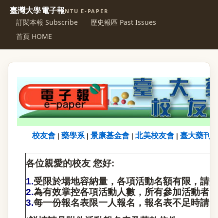
臺灣大學電子報
NTU E-PAPER
訂閱本報 Subscribe
歷史報區 Past Issues
首頁 HOME
校友會
藥學系
景康基金會
北美校友會
臺大藥刊
|
|
|
|
各位親愛的校友 您好:
1.
受限於場地容納量，各項活動名額有限，請
2.
為有效掌控各項活動人數，所有參加活動者
3.
每一份報名表限一人報名，報名表不足時請