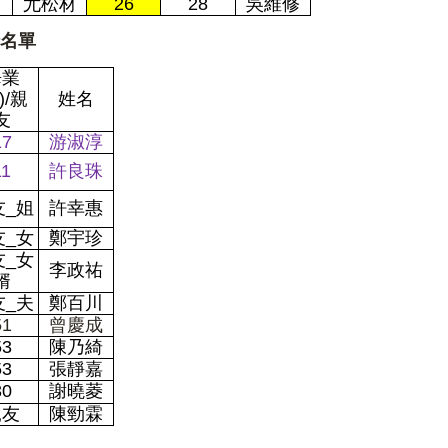
尤松材
26
28
吳維修
名單
畢業
)/親
姓名
友
17
游淑淳
11
許良珠
友_姐
許幸惠
友_女
鄭宇珍
友_女
李政祐
婿
友_夫
鄭百川
51
曾慶成
53
陳乃綺
53
張靜嘉
30
謝曉菱
親友
陳勁霖