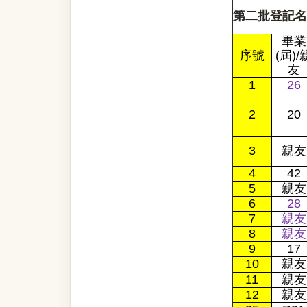
第二批登記名
畢業
序號
(屆)/
友
1
26
2
20
3
親友
4
42
5
親友
6
28
7
親友
8
親友
9
17
10
親友
11
親友
12
親友