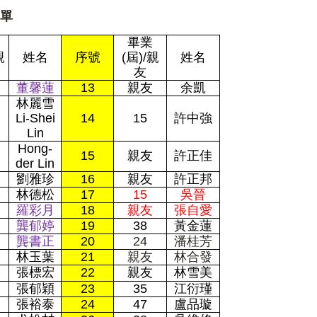
單
畢業
親
姓名
序號
(屆)/親
姓名
友
董馨蓮
13
親友
余凱
林麗雪
Li-Shei
14
15
許中強
Lin
Hong-
15
親友
許正佳
der Lin
劉雅珍
16
親友
許正邦
林德松
17
15
吳晉
羅彩月
18
親友
張自愛
龔郁婷
19
38
黃金蓮
龔書正
20
24
潘桂芳
林玉葉
21
親友
林合發
張標宏
22
親友
林雪美
張郁穎
23
35
江衍瑾
張裕泰
24
47
盧品璇