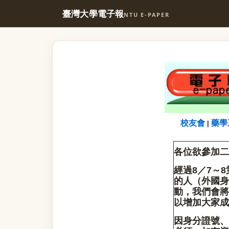
臺灣大學電子報
NTU E-PAPER
校友會
藥學
|
各位欲參加二
經過8／7～
的人（外國身
動，我們會將
以增加大家成
因身分證號、