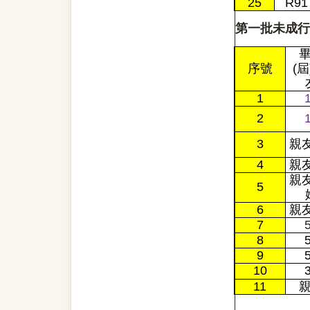
25
R91
第一批未成行
序號
(屆
1
2
3
親
4
親
親
5
6
親
7
8
9
10
11