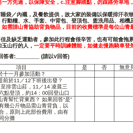
另一方先過，以保障安全，c.注意腳踏點，勿踩路旁草地
有睡袋／內襯，及餐飲提供，故大家的裝備以保暖排汗衣
、行動糧、水、手套、中背包、登頂包、盥洗用品、相機
，
如需請山青協助背負物品，目前的收費標準是每位山青
不佳及缺乏運動者，參加此行程會很辛苦，也有可能會拖
加玉山行的人，
一定要平時訓練體能，如健走慢跑騎車登
回答者:
(請以V回答)
項目
是
否
無意
於十一月參加活動？
提前於11／12下班後出發？
1/13 至排雲山莊，11／14 凌晨三
六點登頂，約14：00回登山口
山青幫忙背東西？ 如果回答“是”
有幾公斤物品需山青背負，以
合，原則上此部份費用，由有
同分攤