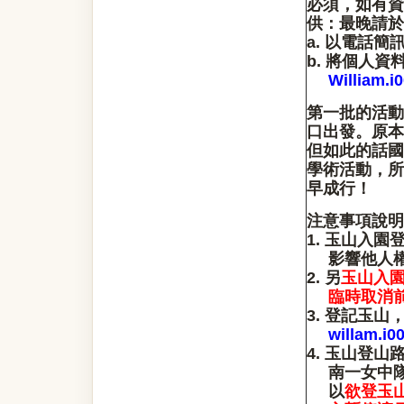
必須，如有資
供：最晚請於
a.
以電話簡訊將相
b.
將個人資料拆
William.
第一批的活動
口出發。原本
但如此的話國
學術活動，所
早成行！
注意事項說明
1.
玉山入園
影響他人
2.
另
玉山入
臨時取消
3.
登記玉山
willam.i
4.
玉山登山
南一女中
以
欲登玉