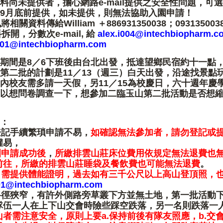
料尚未提供者，擔心網路e-mail提供之安全性問題，可
9月底前提供，如未提供，則無法協助入園申請！
關資料傳給William ＋886931350038；093135003
開，分數次e-mail, 給
alex.i004@intechbiopharm.c
i001@intechbiopharm.com
期間是8／6下班後由台北出發，抵達望鄉民宿約十一點
第二批的計劃是11／13（週三）白天出發，沿途找景點
內校友需多請一天假，另11／15為校慶日，六十週年慶
以想問卷調查一下，想參加二臨玉山第二批活動是否想
：
登記手續繁瑣申請不易，
如確認無法參加者，請勿登記或
權易，
園申請成功後
，
所繳排雲山莊床位費用依規定無法退費也
前往，所繳的排雲山莊睡袋及餐飲費也可能無法退費
。
，
需提供體能證明，過去如有三千公尺以上高山登頂照，
001@intechbiopharm.com
路徑狹窄，有許外側路旁草叢下方並無土地，第一批活動
隊伍一人在上下山交會時險些踩空跌落，另一名則跌落一
山者需注意安全，原則上要a.保持前後有隊友照應，b.交