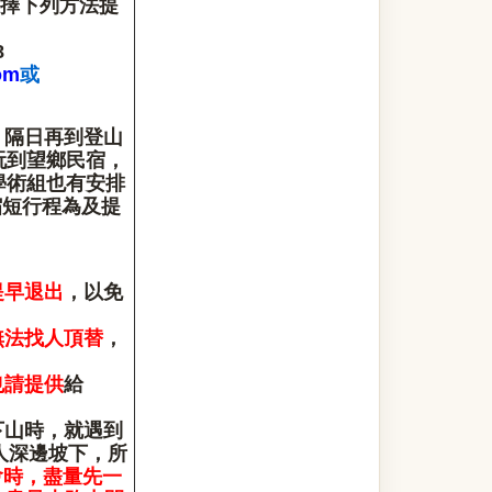
選擇下列方法提
8
om
或
，隔日再到登山
玩到望鄉民宿，
學術組也有安排
縮短行程為及提
提早退出
，以免
無法找人頂替
，
也請提供
給
下山時，就遇到
人深邊坡下，所
會時，盡量先一