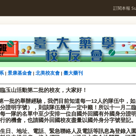
訂閱本報 Sub
系
景康基金會
北美校友會
臺大藥刊
|
|
|
臨玉山活動第二批的校友，大家好！
8第一批的舉辦經驗，我們目前知道每一12人的隊伍中，
分證明字號），則該隊伍幾乎一定中籤！所以十一月二
每一隊的名單中至少安排一位自國外回國有外國身分證
行的機會，也請國外回國校友盡量以國外身分字號登記
生日、地址、電話、緊急聯絡人及電話等訊息為登錄入