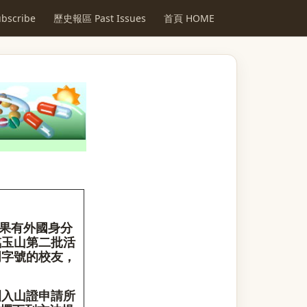
scribe
歷史報區 Past Issues
首頁 HOME
如果有外國身分
臨玉山第二批活
明字號的校友，
。
園入山證申請所