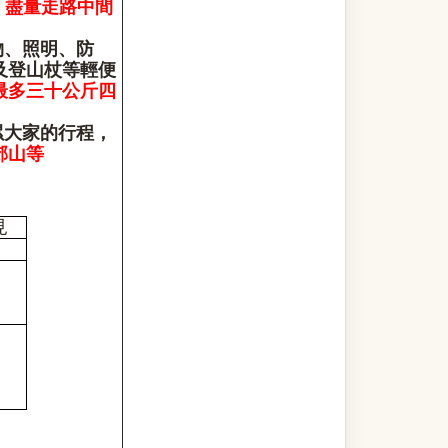
，盡量走路中間
物、照明、防
及登山杖等輕便
最多三十公斤四
累大家的行程，
郊山等
見