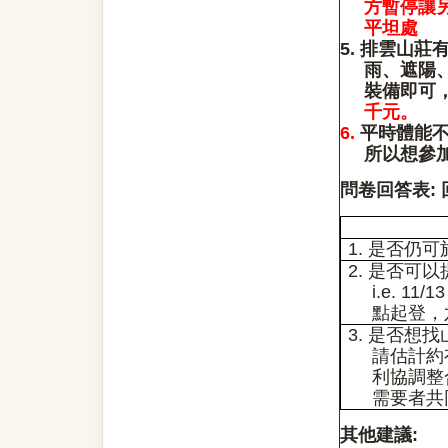
方暫停讓
平坦處
5.
排雲山莊
雨、遮陽
裝備即可
千元。
6.
平時體能
所以想參
問卷回答表: 
1.
是否仍可
2.
是否可以
i.e. 1
點起登，
3.
是否想找
請估計約
利協調整
需要者共
其他建議: