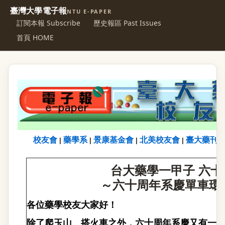
臺灣大學電子報
NTU E-PAPER
訂閱本報 Subscribe
歷史報區 Past Issues
首頁 HOME
校友會
藥學系
景康基金會
北美校友會
臺大藥刊
|
|
|
|
台大藥學一甲子 六
～六十周年系慶單車環
各位藥學校友大家好！
除了爬玉山、搭火車之外，六十周年系慶又有一