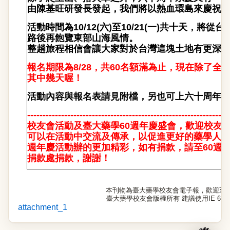
由陳基旺研發長發起，我們將以熱血環島來慶祝
活動時間為10/12(六)至10/21(一)共十天，
路後再飽覽東部山海風情。
整趟旅程相信會讓大家對於台灣這塊土地有更深
報名期限為8/28，共60名額滿為止，現在除了
其中幾天喔！
活動內容與報名表請見附檔，另也可上六十周年
-----------------------------------------------------------------
校友會活動及臺大藥學60週年慶盛會，歡迎校友
可以在活動中交流及傳承
，
以促進更好的藥學人
週年慶活動辦的更加精彩
，
如有捐款
，
請至60週
捐款處捐款，謝謝！
本刊物為臺大藥學校友會電子報，歡迎至
臺大藥學校友會版權所有 建議使用IE 6.0以
attachment_1