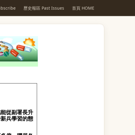
scribe
歷史報區 Past Issues
首頁 HOME
銘能從副署長升
持新兵學習的態
）