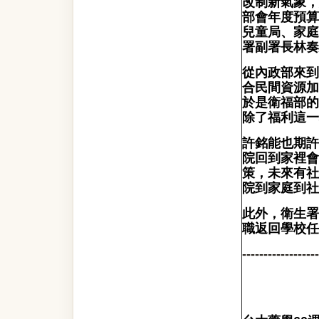
改制新氣象，
部會年度預算
兒童局、家庭
署副署長林奏
從內政部來到
合民間資源加
於是衛福部的
除了福利這一
許銘能也期許
院回到家裡會
策，未來有社
院到家庭到社
此外，衛生署
職返回學校任
------------------