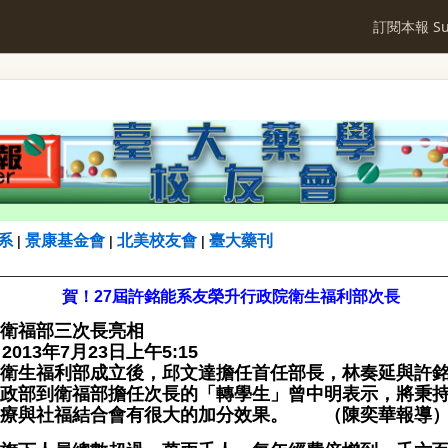
訂閱本報 Sub
系
景康基金會
北美校友會
臺大藥刊
|
|
|
賀！27
屆許銘能系友榮升行政院衛生福利部次長
衛福部三次長亮相
2013年7月23日上午5:15
衛生福利部成立後，邱文達擔任首任部長，林奏延與許
政部到衛福部擔任次長的「轉學生」曾中明表示，將秉
醫療與社福結合會有很大的加分效果。 （陳奕華報導