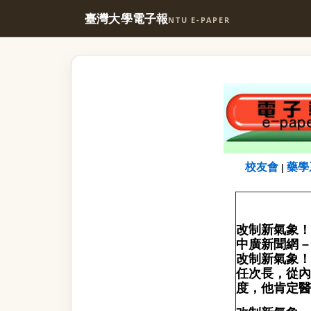
臺灣大學電子報
NTU E-PAPER
校友會
藥學
|
改制新氣象！
中廣新聞網 – 
改制新氣象！
任次長，從內
度，他肯定