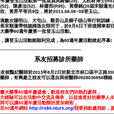
週年慶登玉山活動第一批成員吳維修(28)、尤松材博士(R9
 (52)、陳彥汝(52)、林珊而(R95)、黃榮銘(26屆宋順蓮
、黃昇平等共9位，將於2013.08.06~08登玉山。
過數次陽明山、大屯山、觀音山及獅子頭山等行前訓練，
長宋順蓮帶領媳婦孫女陪同下，於8月6日下班後開車前
大藥學60週年慶第一批登玉山活動。
，讓登玉山活動能順利完成，為60週年慶活動掀起序幕!
-----------------------------------------------------
系友招募診所藥師
校友侯豔妃醫師於2013年8月2日於新北市林口區中正路3
藥師，有興趣之校友可以逕自與侯醫師0928036956聯絡
-----------------------------------------------------
臺大藥學60週年慶盛會，歡迎校友們的熱烈參與，
方經驗可以在活動中交流及傳承
，
以促進更好的藥學人
與可以讓60週年慶活動辦的更加精彩
，
至60週年網站
http://rx60.nturx.org/
我要捐款處捐款，