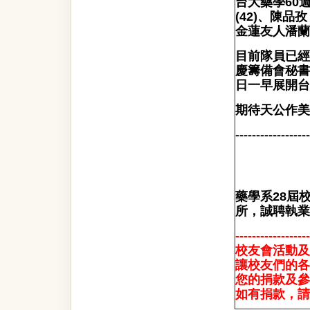
台大藥學60
(42)、陳品孜
金蓮友人潘蘭欣
目前隊員已經
慶籌備會秘書
日一早展開台
期待天公作美
------------------
藥學系28屆
所，誠聘執業
------------------
校友會活動及
讓校友們的各
您的捐款及參
如有捐款
，
請