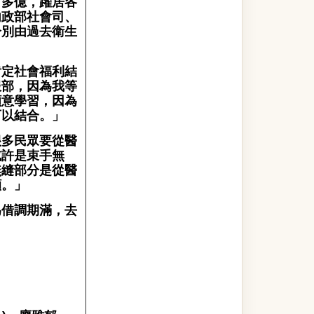
百多億，躍居各
內政部社會司、
分別由過去衛生
肯定社會福利結
服部，因為我等
願意學習，因為
可以結合。」
很多民眾要從醫
或許是束手無
無縫部分是從醫
顧。」
為借調期滿，去