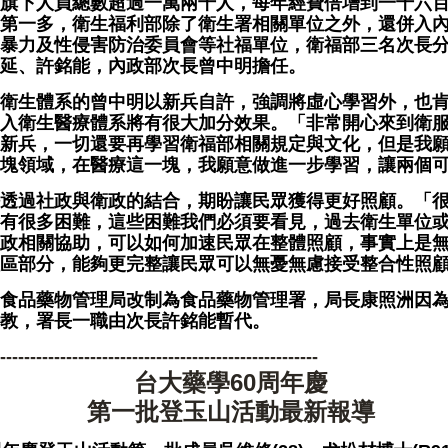
旗下人員總數超過一萬兩千人，每年經費倍增到一千六
第一多，衛生福利部除了衛生署相關單位之外，還併入
暴力及性侵害防治委員會等社福單位，衛福部三名次長
延、許銘能，內政部次長曾中明擔任。
衛生體系的曾中明以新兵自許，強調將虛心學習外，也
入衛生醫療體系將有很大加分效果。「非常開心來到衛
新兵，一切還要再學習衛福部相關規定與文化，但是我
塊領域，在醫療這一塊，我願意做進一步學習，讓兩個
透過社政與衛政的結合，期盼讓民眾獲得更好照顧。「
有很多困難，這些困難我們必須要看見，過去衛生單位
政相關協助，可以如何加速民眾在整體照顧，事實上是
區部分，能夠更完整讓民眾可以無憂無慮接受整合性照
食品藥物管理局改制為食品藥物管理署，局長康照洲因
教，署長一職由次長許銘能暫代。
-----------------------------------------------------
台大藥學60周年慶
第一批登玉山活動最新報導