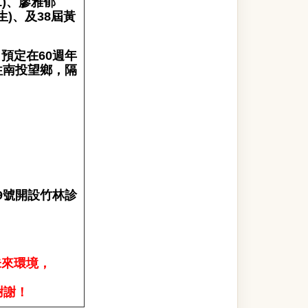
1)、廖雅郁
先生)、及38屆黃
預定在60週年
往南投望鄉，隔
59號開設竹林診
未來環境
，
謝謝！