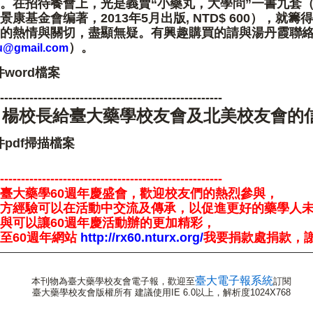
。在招待餐會上，光是義賣“小藥丸，大學問”一書九套
康基金會编著，2013年5月出版, NTD$ 600），就籌
的熱情與關切，盡顯無疑。有興趣購買的請與湯丹霞聯
）。
iu@gmail.com
word檔案
-----------------------------------------------------
楊校長給臺大藥學校友會及北美校友會的
pdf掃描檔案
-----------------------------------------------------
臺大藥學60週年慶盛會，歡迎校友們的熱烈參與，
方經驗可以在活動中交流及傳承
，
以促進更好的藥學人
與可以讓60週年慶活動辦的更加精彩
，
至60週年網站
http://rx60.nturx.org/
我要捐款處捐款，
臺大電子報系統
本刊物為臺大藥學校友會電子報，歡迎至
訂閱
臺大藥學校友會版權所有 建議使用IE 6.0以上，解析度1024X768