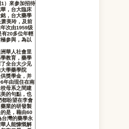
1）來参加招待
記華，台大臨床
啟銘，台大藥學
长萧美玲，及前
次由1959级
有20多位年輕
積極参與，為以
美洲華人社會里
藥學教育，藥學
揮了全台大少见
的大學藥學院
提供獎學金，并
6年由现住在南
母校母系之間建
完美的句點，也
們都盼望在李會
，藥業的研發製
的是，藉由60
為台灣的藥學永
體華人能慷慨解