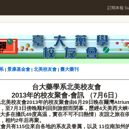
訂閱本報 Sub
系
景康基金會
北美校友會
臺大藥刊
|
|
|
台大藥學系北美校友會
2013
年的校友聚會-會訊 （7月6日）
美校友會2013年的校友聚會由6月29日晚在爾灣Atrium 
，至7月3日傍晚顺利回到旅館而閉幕，歷經4天美西大峡
大多在攝氏49度高温，實在不可不曰熱情）友誼之旅在
，相约2年后再聚。
會共有115位來自各地的系友及眷属，以及 11位南加州