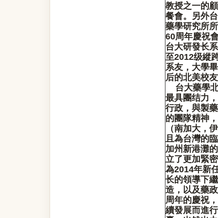
教授之一的顧
餐會。另外台
藥學研究所所
60周年慶祝
台大研發长系
至2012级
系友，大學畢
后的北美校友
台大藥學北
最具團结力，
行政，與製藥
的團隊精神，
（南加大，伊
且為台灣的臨
加州新港灘的
立了更加緊密
為2014年
长的領導下繼
造，以及藥政
周年的慶祝，
續發展而進行