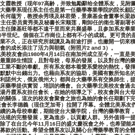
文霞教授（现年97高齢，并致勉勵辭给全體系友，见附圖
大藥學系现任系主任也是第一任藥學專業學院的院长顧
长何蕴芳，教授余秀瑛及林君榮，景康基金會董事长梁
會主任委员黄秀美及秘書长宋顺莲，剛卸任的衛生署副署
主任陳基旺等都不遠千里而來共襄盛舉，且参加系友畢業年
縱跨半世纪。個個在工作崗位上都有不小的成就。更可贵的是
業不久，正在研究所就讀及為前途打拼，也撇開一切來
會的成长添注了活力與朝氣（附照片2 and 3）。
美校友會由1980年4月14日在南加州成立至今，一直是
最重師生情誼，且對母校，母系的發展，以及對台灣的
工業不斷的奉獻。所有系友都本着愛系愛校的熱忱，發
默默中出錢出力。也藉由系友的協助，美國有數所知名
利諾州大，俄亥俄州大）都與台大藥學系有交换師生，
床藥學提供實習，培訓的機會。台大藥學北美校友會過去
湯丹霞系友担任會长，在她的領導之下，校友會與台大
的關係，這次的校友會聚會之旅也為她的會长任期劃下
新任會长李德義（现住芝加哥）拉開了序幕。全體北美系友
續的為母校奉獻，期能使台大藥学院，台灣的藥學教育
法规的完整發展，更為進步，以貢獻人群。另外值得一提
除了在台北今年11月16日的盛大慶祝會之外，也希望能
募款的活動。希望全體系友以及關心台灣藥學教育的全