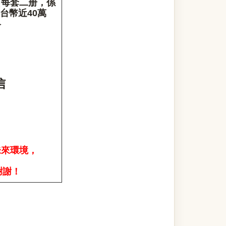
（每套二册，係
得台幣近40萬
絡
信
未來環境
，
謝謝！