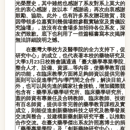
光榮歷史，其中雖然也感謝了系友對系上莫大的
生的衷心感謝，故以本「感謝函」再次由衷感謝
鼓勵、協助。此外，也有許多系友贈花致賀，我
因帶領多位嘉賓到幾個場館參觀實驗室及貴儀設
究論壇」，故沒有在會場多加招待各位系友，深
友們致歉。底下也利用了一些篇幅書寫本次揭牌
無法詳細說明之憾。
在臺灣大學校方及醫學院的全力支持下，促成
研究中心」的成立，也代表著本校的藥物研究及
大學3月23日校務會議通過「臺大藥學專業學院
整合人才、設備、資源…等內容，使藥學教育(臨
的功能，在臨床教學方面將足夠師資以提供完善
面則可以促進學門內/學門間之合作，解決目前人
外，也可以與先進的國家社會接軌，增加國際競
包含有：藥學系/藥學研究所、臨床藥學研究所、
蓋的師資有專兼任及合聘教師、臨床教師、技術
有百名師資，提供非常完善的藥學教育課程及實
成立，則能促進創新藥物科技之研究及教學發展
交流與整合，並建構新藥創新研究平臺，以推動
合作交流。在臺大藥學傑出系友許照惠博士的捐
「藥學專業學院」及「創新藥物研究中心」，有