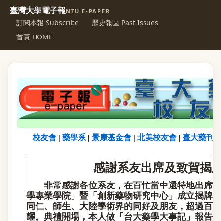
臺灣大學電子報
NTU E-PAPER
訂閱本報 Subscribe
歷史報區 Past Issues
首頁 HOME
校友會
藥學系
景康基金會
北美校友會
臺大藥刊
|
|
|
|
感謝系友出席及致賀揭牌儀
非常感謝各位系友，在百忙當中還特地出席5月
學專業學院」暨「創新藥物研究中心」成立揭牌
同仁、師生、大陸學術界的同好及朋友，超過百
耀。典禮開場，本人做「台大藥學大事記」報告