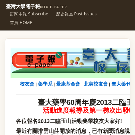
臺灣大學電子報
NTU E-PAPER
訂閱本報 Subscribe
歷史報區 Past Issues
首頁 HOME
校友會
藥學系
景康基金會
北美校友會
臺大藥刊
|
|
|
|
臺大藥學60周年慶2013
二臨玉
活動進度報導及第一梯次出發
各位報名2013
二臨玉山活動
藥學校友大家好!
最近有關排雲山莊開放的消息，已有新聞消息說6