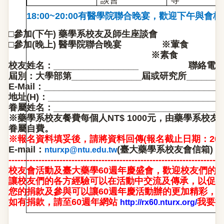
談會
等
18:00~20:00
有醫學院聯合晚宴，歡迎下午與會校
□參加
(
下午
)
藥學系校友及師生座談會
□參加
(
晚上
)
醫學院聯合晚宴
※葷食
※素食
校友姓名：
_________________
聯絡電
屆別：大學部第
______________
屆或研究所
_______
E-Mail
：
____________________________________
地
址
(H)
：
___________________________________
眷屬姓名：
__________________________________
※
藥學系校友
餐費每個人
NT$ 1000
元，由
藥學系校友
眷屬自費。
※報名資料填妥後，請將資料回傳(報名截止日期：2013
E-mail
：
(臺大藥學系校友會信箱)
nturxp@ntu.edu.tw
-----------------------------------------------------------------------
校友會活動及臺大藥學60週年慶盛會，歡迎校友們的
讓校友們的各方經驗可以在活動中交流及傳承
，
以促
您的捐款及參與可以讓60週年慶活動辦的更加精彩
，
如有捐款
，
請至60週年網站
我要捐
http://rx60.nturx.org/