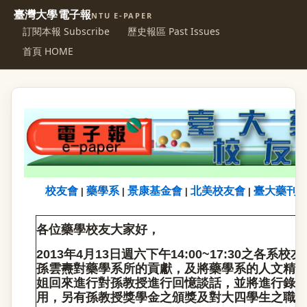
臺灣大學電子報
NTU E-PAPER
訂閱本報 Subscribe
歷史報區 Past Issues
首頁 HOME
校友會
藥學系
景康基金會
北美校友會
臺大藥刊
|
|
|
|
各位藥學校友大家好，
2013
年4月13日週六下午14:00~17:30之各
孫雲燾對藥學系所的貢獻，及將藥學系的人文精
姐回來進行對孫教授進行回憶談話，並將進行錄影，
用，另有孫教授獎學金之頒獎及對大四學生之職涯