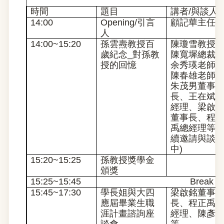
時間
題目
講者/與談人
14:00
Opening/
引言
顧記華主任
人
14:00~15:20
孫雲燾教授百
陳瓊雪教授
歲紀念_對孫教
陳寬墀總裁
授的回憶
余秀瑛老師
陳春雄老師
朱茂男董事
長、王在斌
經理、梁啟
董事長、程
禹總經理等 (
續邀請與談
中)
15:20~15:25
孫教授獎學金
頒獎
15:25~15:45
Break
15:45~17:30
學長姐與大四
梁啟銘董事
應屆畢業生職
長、程正禹
涯計畫諮詢座
經理、陳彥