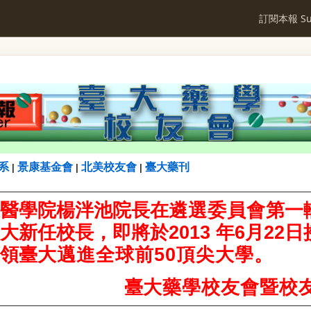
訂閱本報 Sub
系
景康基金會
北美校友會
臺大藥刊
|
|
|
醫學院楊泮池院長在
遴選委員會
第一
大新任校長，即將於2013 年6月22
領臺
大邁進全球前50頂尖大學。
臺
大藥學校友會暨校