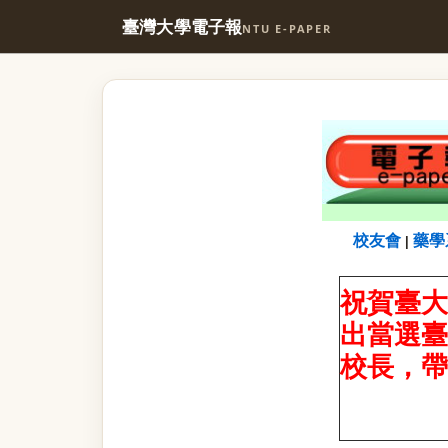
臺灣大學電子報
NTU E-PAPER
校友會
藥學
|
祝賀臺大
出當選臺
校長
，
帶