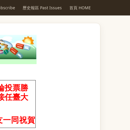
scribe
歷史報區 Past Issues
首頁 HOME
輪投票勝
日接任臺大
友一同祝賀