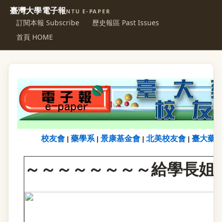
臺灣大學電子報
NTU E-PAPER
訂閱本報 Subscribe
歷史報區 Past Issues
首頁 HOME
校友會
藥學系
景康基金會
北美校友會
臺大藥
|
|
|
|
～～～～～～～～給學長姐