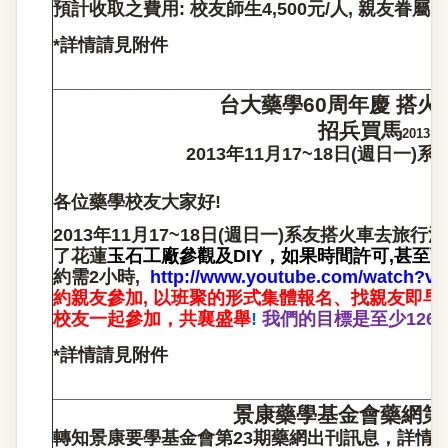
預計收取之費用: 校友師生4,500元/人, 親友眷屬 5,
*
詳情請見附件
_______________________________________
台大藥學60周年慶
搭火
招兵買馬
2013.01
2013
年11月17~18日(週日一
各位藥學校友大家好!
2013
年11月17~18日(週日一)系友搭火車去旅行
了花蓮
玉石工廠參觀及DIY，如果時間許可,甚至
約需2小時,
http://www.youtube.com/watch?v
約親友參加, 以班聚的形式集體報名、找親友即早
校友一起參加，共襄盛舉
!
我們的目標是至少126人
*
詳情請見附件
_______________________________________
景康藥學基金會藥網第
轉知景康要學基金會第23期藥網出刊訊息，詳情