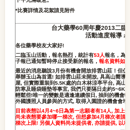
下午充滿暖意。
*
比賽詳情及花絮請見附件
_______________________________________
台大藥學60周年慶2013
二臨
活動進度報導
201
各位藥學校友大家好!
二臨玉山活動，報名熱烈，統計有
53
人
報名，為
子報已通知暫時停止接受新的報名，
報名資料如下
最近的消息聽說3月份有機會開放排雲山莊！但仍未確
舉辦玉山為首選! 如排雲山莊未開放, 具高山嚮導
屋, 但實際重裝到5.5K處的白木林涼亭平台, 高
防寒及睡袋睡墊等事宜, 我們只要隔日走約5~6K輕
輕鬆些!唯一的變數是適逢連續假日, 抽到的機會較
外國護照人員參與的方式, 取得入園證的機會會增加
目前表態以4月4~6日為第一志願者有14人, 加上領
尚未表態要參加哪一梯次, 但想參加4月梯次者請速回
梯次上限! 另個人資料尚未提供者, 亦請提供, 以