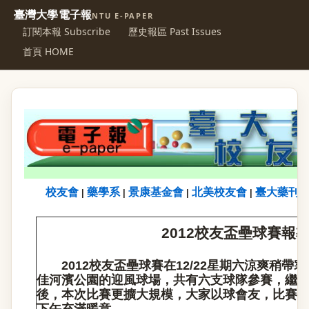
臺灣大學電子報
NTU E-PAPER
訂閱本報 Subscribe
歷史報區 Past Issues
首頁 HOME
校友會
藥學系
景康基金會
北美校友會
臺大藥刊
|
|
|
|
2012
校友盃壘球賽報
2012
校友盃壘球賽在12/22星期六涼爽稍帶
佳河濱公園的迎風球場，共有六支球隊參賽，繼20
後，本次比賽更擴大規模，大家以球會友，比賽