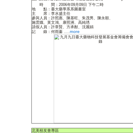
時 間：2006年09月09日 下午二時
地 點：臺大藥學系系圖書室
主 席：李水盛主任
參與人員：許照惠、陳基旺、朱茂男、陳永順、
施雲娥、黃文鴻、康照洲、高純琇
請假人員：許章賢、方承猷、沈麗娟
more
記 錄：何雨蓁 .....
北美校友會專區