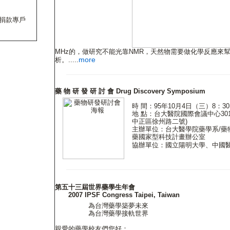
MHz的，做研究不能光靠NMR，天然物需要做化學反應來
more
析。.....
藥 物 研 發 研 討 會 Drug Discovery Symposium
時 間：95年10月4日（三）8：30
地 點：台大醫院國際會議中心30
中正區徐州路二號)
主辦單位：台大醫學院藥學系/藥
藥國家型科技計畫辦公室
協辦單位：國立陽明大學、中國醫藥大
第五十三屆世界藥學生年會
2007 IPSF Congress Taipei, Taiwan
為台灣藥學築夢未來
為台灣藥學接軌世界
親愛的藥學校友們您好：