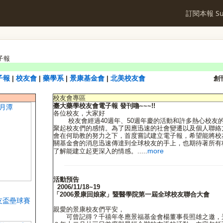
訂閱本報 Sub
子報
校友會
藥學系
景康基金會
北美校友會
|
|
|
|
創刊
校友會專區
臺大藥學校友會電子報 發刊嚕~~~!!
各位校友，大家好
校友會經過40週年、50週年慶的活動和許多熱心校友
聚起校友們的感情。為了因應迅速的社會變遷以及個人聯絡
會在何助教的努力之下，首度嘗試建立電子報，希望能將校
關基金會的消息迅速傳達到全球校友的手上，也期待著所有
more
了解能建立起更深入的情感。.....
活動預告
2006/11/18~19
「2006景康回娘家」暨醫學院第一屆全球校友聯合大會
親愛的景康校友們平安，
可曾記得？千禧年冬應景福基金會楊董事長照雄之邀，