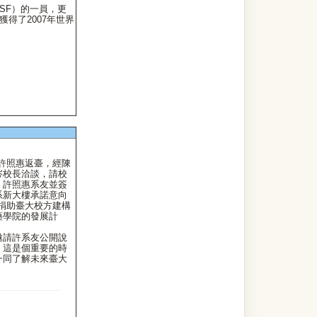
SF）的一員，更
得了2007年世界
許照惠返臺，經陳
涔校長洽談，請校
，許照惠系友並簽
系新大樓承諾意向
原則同意捐助臺大校方建構
藥學院的發展計
邀請許系友公開說
，這是個重要的時
一同了解未來臺大