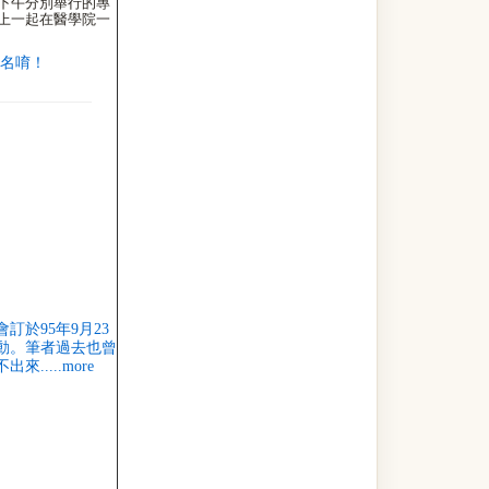
下午分別舉行的專
上一起在醫學院一
報名唷！
於95年9月23
動。筆者過去也曾
....more