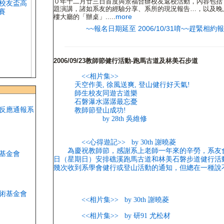
０年十二月廿三日首度與景福合辦校友返校活動，內容包括
題演講，諸如系友的經驗分享、系所的現況報告…，以及晚
more
樓大廳的「辦桌」.....
~~報名日期延至 2006/10/31唷~~趕緊相約
2006/09/23教師節健行活動-跑馬古道及林美石步道
<<相片集>>
天空作美, 徐風送爽, 登山健行好天氣!
師生校友同遊古道樂
石磐瀑水潺潺最忘憂
教師節登山成功!
by 28th 吳維修
<<心得遊記>> by 30th 謝曉菱
為慶祝教師節，感謝系上老師一年來的辛勞，系友會訂
日（星期日）安排礁溪跑馬古道和林美石磐步道健行活
幾次收到系學會健行或登山活動的通知，但總在一種說不出來.
<<相片集>> by 30th 謝曉菱
<<相片集>> by 研91 尤松材