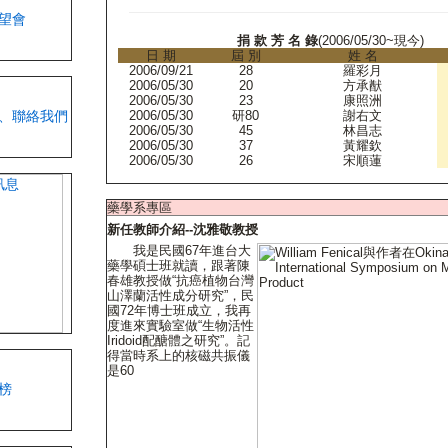
捐 款 芳 名 錄
(2006/05/30~現今)
日 期
屆 別
姓 名
2006/09/21
28
羅彩月
2006/05/30
20
方承猷
2006/05/30
23
康照洲
2006/05/30
研80
謝右文
2006/05/30
45
林昌志
2006/05/30
37
黃耀欽
2006/05/30
26
宋順蓮
藥學系專區
新任教師介紹--沈雅敬教授
我是民國67年進台大
藥學碩士班就讀，跟著陳
春雄教授做“抗癌植物台灣
山澤蘭活性成分研究”，民
國72年博士班成立，我再
度進來實驗室做“生物活性
Iridoid配醣體之研究”。記
得當時系上的核磁共振儀
是60