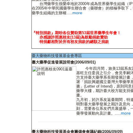
台灣藥學生很榮幸地於2000年成為世界藥學生組織（IP
在2005年中華民國藥學生聯合會（藥聯會）的積極爭取下，獲
more
藥學生組織的主辦權.....
『特別捐款』期昐各位贊助第53屆世界藥學生年會！
亦感謝許照惠校友(13屆)為鼓勵捐款贊助
特捐獻相對於所有校友捐款的總額之捐款
臺大藥物科技發展基金會專區
臺大藥學促進發展說明會(2006/09/01)
今年四月間，旅美13屆系友
基旺主任委員之引介，會見李嗣
方支持臺大藥學系長期發展計畫
署「捐款興建國立臺灣大學藥學
書」(Letter of Intend)，
藥學大樓，期許臺大校方能支持
畫。
九月初，於許系友返臺期間，特
明對臺大藥學發展之期許及意向
刻，需要各位系友們共襄盛舉，
more
藥學發展動向及計畫。.....
臺大藥物科技發展基金會籌備會會議紀錄(2006/09/09)