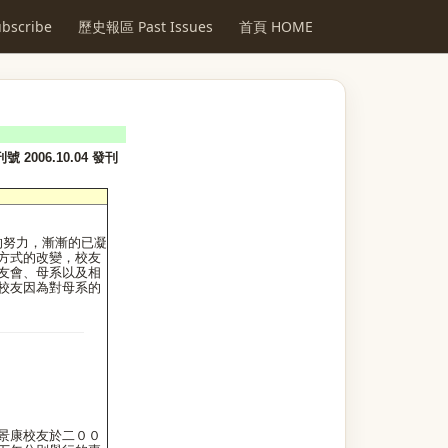
scribe
歷史報區 Past Issues
首頁 HOME
號 2006.10.04 發刊
的努力，漸漸的已凝
方式的改變，校友
友會、母系以及相
校友因為對母系的
景康校友於二００