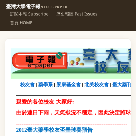
臺灣大學電子報
NTU E-PAPER
訂閱本報 Subscribe
歷史報區 Past Issues
首頁 HOME
校友會
藥學系
景康基金會
北美校友會
臺大藥刊
|
|
|
|
親愛的各位校友 大家好:
由於連日下雨，天氣狀況不穩定，因此決定將球賽
-------------------------------------------------------------
2012
臺大藥學校友盃壘球賽預告