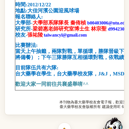
時間:2012/12/22
地點:大佳河濱公園迎風球場
報名聯絡人:
大學部-
大學部系隊隊長
秦侑楨
b00403006@ntu.edu.
研究所-
梁碧惠老師研究室博士生
林宗聖
d99423007
校友-
張祐陵
taiwancyl@gmail.com
比賽辦法:
當天上午抽籤，兩隊對戰，單循環，勝隊晉級下
將備餐）；下午三隊勝隊互相循環對戰，依戰績
目前隊伍共有六隊:
台大藥學在學生，台大藥學校友隊，J&J，MSD，Nor
歡迎大家一同前往共襄盛舉唷^^
本刊物為臺大藥學校友會電子報，歡迎至
臺大藥學校友會版權所有 建議使用IE 6.0以