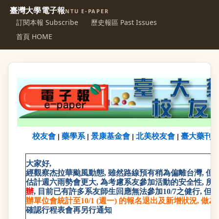
臺灣大學電子報
NTU E-PAPER
訂閱本報 Subscribe
歷史報區 Past Issues
首頁 HOME
校友會
藥學系
景康基金會
北美校友會
臺大藥刊
|
|
|
|
大家好
,
經觀察杰拉華颱風動態
,
雖然路線預有稍為偏離台灣
,
但
估計週六雨勢會更大
,
為考慮系友參加活動的安全性
,
所
辦
,
目前已有許多系友師生回應無法參加
10/7
之健行
,
但
辦單位會統計至
10/1 (
週一
)
的報名退出及新增狀況
,
做為
確認行程表會再另行通知