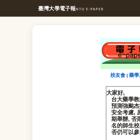
臺灣大學電子報
NTU E-PAPER
校友會
藥學
|
大家好
,
台大藥學教
預測強颱杰
安全考慮, 
期舉辦, 否
名的師生校
否仍可以參加