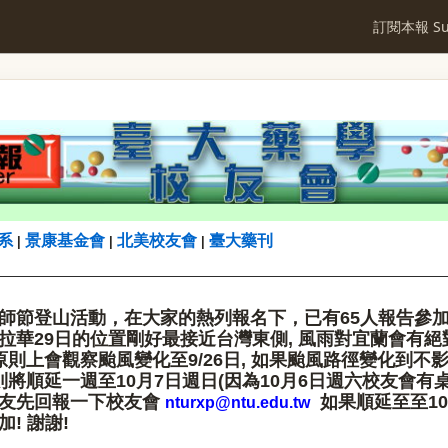
訂閱本報 Sub
系
景康基金會
北美校友會
臺大藥刊
|
|
|
師節登山活動，在大家的熱列報名下，已有
65人報告參加
拉華29日的位置剛好最接近台灣東側, 風雨對宜蘭會有絕對
原則上會觀察颱風變化至9/26
日,
如果颱風路徑變化到不影
則將順延一週至10月7日週日(因為10月6日週六校友會有桌
友先回報一下校友會
如果順延至至10
nturxp@ntu.edu.tw
! 謝謝!