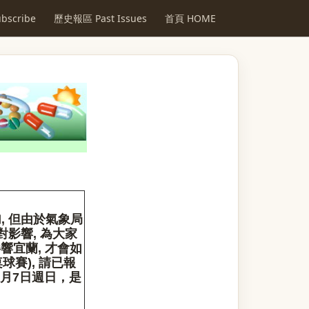
scribe
歷史報區 Past Issues
首頁 HOME
, 但由於氣象局
影響, 為大家
響宜蘭, 才會如
球賽), 請已報
月7日週日，是