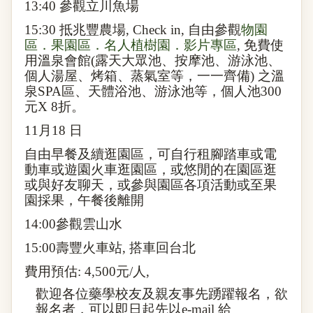
13:40
參觀立川魚場
15:30
抵兆豐農場
, Check in,
自由參觀
物園
區
．
果園區
．
名人植樹園
．
影片專區
,
免費使
用溫泉會館
(
露天大眾池、按摩池、游泳池、
個人湯屋、烤箱、蒸氣室等，一一齊備
)
之溫
泉
SPA
區、天體浴池、游泳池等，個人池
300
元
X 8
折。
11
月
18
日
自由早餐及續逛園區，可自行租腳踏車或電
動車或遊園火車逛園區，或悠閒的在園區逛
或與好友聊天，或參與園區各項活動或至果
園採果，午餐後離開
14:00
參觀雲山水
15:00
壽豐火車站
,
搭車回台北
費用預估
: 4,500
元
/
人
,
歡迎各位藥學校友及親友事先踴躍報名，欲
報名者，可以即日起先以
e-mail
給