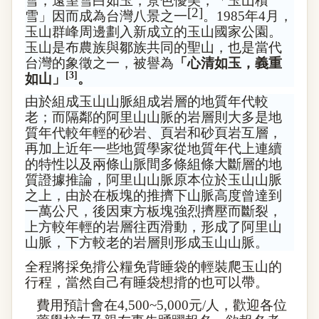
雪，遠望雪白如玉，景色優美，「玉山積
[2]
雪」因而成為
台灣八景
之一
。
1985
年
4
月，
玉山群峰周邊劃入新成立的
玉山國家公園
。
玉山是
布農族
與
鄒族
共同的聖山，也是當代
台灣的象徵之一，被譽為
「心清如玉，義重
[3]
如山」
。
由於組成
玉山山脈
組成岩層的地質年代較
老；而隔鄰的
阿里山山脈
的岩層則大多是地
質年代較年輕的
砂岩
、
頁岩
和
砂頁岩
互層，
再加上近年一些地質學家從地質年代上連續
的特性以及兩條山脈間多條組條大斷層的地
質證據推論，阿里山山脈原本位於玉山山脈
之上，由於在板塊的推擠下山脈高度曾達到
一萬公尺，後因東方板塊強烈擠壓而斷裂，
上方較年輕的岩層往西滑動，形成了阿里山
山脈，下方較老的岩層則形成玉山山脈。
全程將採免揹公糧免背睡袋的輕裝爬玉山的
行程，當然自己有睡袋想揹的也可以帶。
費用預計會在
4,500~5,000
元
/
人，歡迎各位