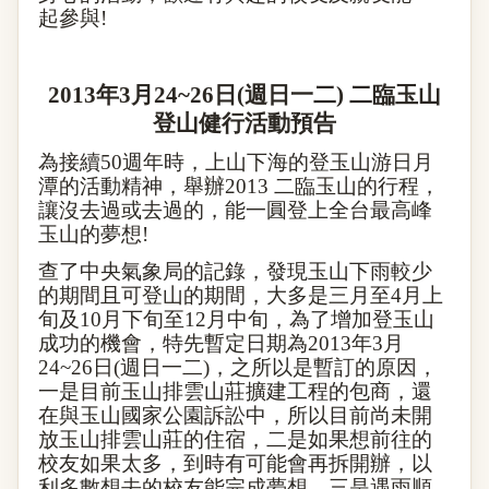
起參與
!
2013
年
3
月
24~26
日
(
週日一二
)
二臨玉山
登山健行活動預告
為接續
50
週年時，上山下海的登玉山游日月
潭的活動精神，舉辦
2013
二臨玉山的行程，
讓沒去過或去過的，能一圓登上全台最高峰
玉山的夢想
!
查了中央氣象局的記錄，發現玉山下雨較少
的期間且可登山的期間，大多是三月至
4
月上
旬及
10
月下旬至
12
月中旬，為了增加登玉山
成功的機會，特先暫定日期為
2013
年
3
月
24~26
日
(
週日一二
)
，之所以是暫訂的原因，
一是目前玉山排雲山莊擴建工程的包商，還
在與玉山國家公園訴訟中，所以目前尚未開
放玉山排雲山莊的住宿，二是如果想前往的
校友如果太多，到時有可能會再拆開辦，以
利多數想去的校友能完成夢想，三是遇雨順