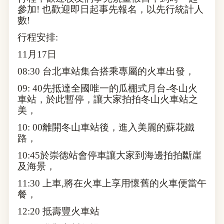
參加
!
也歡迎即日起事先報名，以先行統計人
數
!
行程安排
:
11
月
17
日
08:30
台北車站集合搭乘專屬的火車出發，
09: 40
先抵達全國唯一的瓜棚式月台
-
冬山火
車站，於此暫停，讓大家拍拍冬山火車站之
美，
10: 00
離開冬山車站後，進入美麗的蘇花鐵
路，
10:45
於崇德站會停車讓大家到海邊拍拍斷崖
及海景，
11:30
上車
,
將在火車上享用懷舊的火車便當午
餐，
12:20
抵壽豐火車站