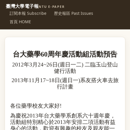
臺灣大學電子報
NTU E-PAPER
訂閱本報 Subscribe
歷史報區 Past Issues
首頁 HOME
台大藥學
60
周年慶活動組活動預告
2012
年
3
月
24~26
日
(
週日一二
)
二臨玉山登山
健行活動
2013
年
11
月
17~18
日
(
週日一
)
系友搭火車去旅
行計畫
各位藥學校友大家好
!
為慶祝
2013
年台大藥學系創系六十週年慶，
活動組特別精心於
2013
年安排二項活動有益
身心的活動，歡迎有興趣的校友及親友能一