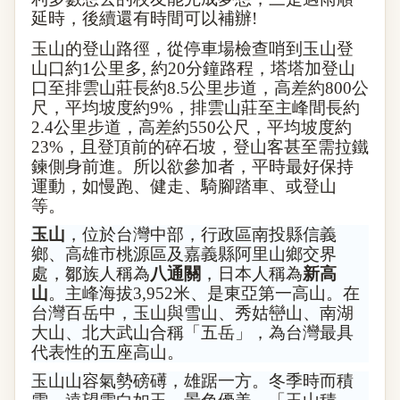
延時，後續還有時間可以補辦
!
玉山的登山路徑，從停車場檢查哨到玉山登
山口約
1
公里多
,
約
20
分鐘路程，塔塔加登山
口至排雲山莊長約
8.5
公里步道，高差約
800
公
尺，平均坡度約
9%
，排雲山莊至主峰間長約
2.4
公里步道，高差約
550
公尺，平均坡度約
23%
，且登頂前的碎石坡，登山客甚至需拉鐵
鍊側身前進。所以欲參加者，平時最好保持
運動，如慢跑、健走、騎腳踏車、或登山
等。
玉山
，位於
台灣
中部
，行政區
南投縣
信義
鄉
、
高雄市
桃源區
及
嘉義縣
阿里山鄉
交界
處，
鄒族人
稱為
八通關
，日本人稱為
新高
山
。主峰
海拔
3,952
米、是東亞第一高山。在
台灣百岳
中，玉山與
雪山
、
秀姑巒山
、
南湖
大山
、
北大武山
合稱「五岳」，為台灣最具
代表性的五座高山。
玉山山容氣勢磅礡，雄踞一方。冬季時而積