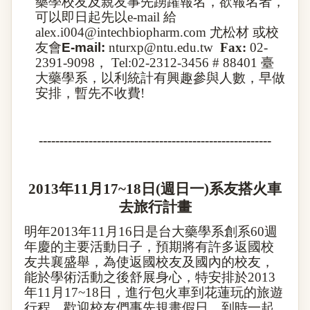
藥學校友及親友事先踴躍報名，欲報名者，
可以即日起先以
e-mail
給
alex.i004@intechbiopharm.com
尤松材
或校
友會
E-mail:
nturxp@ntu.edu.tw
Fax:
02-
2391-9098
，
Tel:02-2312-3456
# 88401
臺
大藥學系，以利統計有興趣參與人數，早做
安排，暫先不收費
!
--------------------------------------------------------
2013
年
11
月
17~18
日
(
週日一
)
系友搭火車
去旅行計畫
明年
2013
年
11
月
16
日是台大藥學系創系
60
週
年慶的主要活動日子，預期將有許多返國校
友共襄盛舉，為使返國校友及國內的校友，
能於學術活動之後舒展身心，特安排於
2013
年
11
月
17~18
日，進行包火車到花蓮玩的旅遊
行程，歡迎校友們事先規畫假日，到時一起