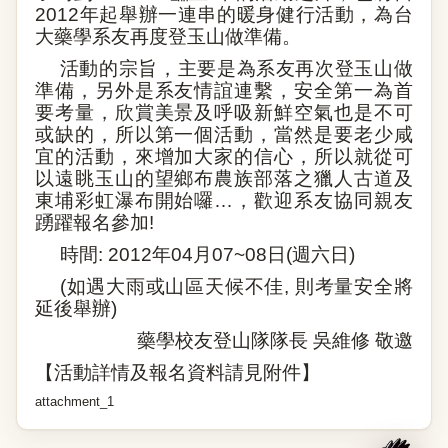
2012
年起舉辦一連串的暖身健行活動，為台
大藥學系友再度登玉山做準備。
活動的宗旨，主要是為系友再次登玉山做
準備，另外是系友情誼連繫，安全第一為首
要考量，欣賞美景及呼吸新鮮空氣也是不可
或缺的，所以第一個活動，當然是要老少咸
宜的活動，來增加大家的信心，所以就從可
以遠眺玉山的望鄉布農族部落之獵人古道及
東埔彩虹瀑布開始囉
…
，歡迎系友協同親友
踴躍報名參加
!
時間
: 2012
年
04
月
07~08
日
(
週六日
)
(
如遇大雨或山區天候不佳
,
則考量安全將
延後舉辦
)
藥學校友登山隊隊長
吳維修
敬邀
【活動詳情及報名資料請見附件】
attachment_1