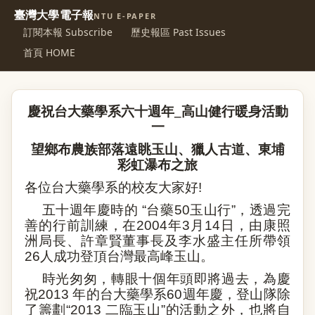
臺灣大學電子報
NTU E-PAPER
訂閱本報 Subscribe
歷史報區 Past Issues
首頁 HOME
慶祝台大藥學系六十週年
_
高山健行暖身活動
一
望鄉布農族部落遠眺玉山、獵人古道、東埔
彩虹瀑布之旅
各位台大藥學系的校友大家好
!
五十週年慶時的
“
台藥
50
玉山行
”
，透過完
善的行前訓練，在
2004
年
3
月
14
日，由康照
洲局長、許章賢董事長及李水盛主任所帶領
26
人成功登頂台灣最高峰玉山。
時光匆匆，轉眼十個年頭即將過去，為慶
祝
2013
年的台大藥學系
60
週年慶，登山隊除
了籌劃
“2013
二臨玉山
”
的活動之外，也將自