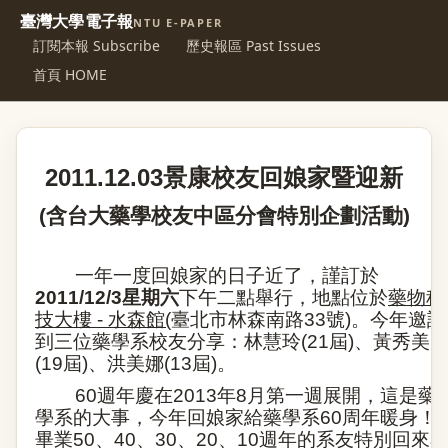
臺灣大學電子報
NTU E-PAPER
訂閱本報 Subscribe
歷史報區 Past Issues
首頁 HOME
2011.12.03
景康校友回娘家暨迎新
(
含台大藥學校友中區分會特別企劃活動
)
一年一度回娘家的日子近了，謹訂於
2011/12/3
星期六
下午二點舉行，地點位於
藥物科
技大樓
-
水森館
(
臺北市林森南路
33
號
)
。今年邀請
到三位藥學系校友分享：
林慧玲
(21
屆
)
、黃秀美
(19
屆
)
、洪美娜
(13
屆
)
。
60
週年慶在
2013
年
8
月第一週展開，這是藥
學系的大事，今年回娘家給藥學系
60
周年暖身！
畢業
50
、
40
、
30
、
20
、
10
週年的系友特別回來