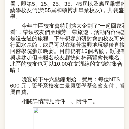
看，即第
5
、
15
、
25
、
35
、
45
屆以及應屆畢業的
藥學校友們(
第
55
屆和碩博班畢業校友
)
，共襄盛
舉。
今年中區校友會特別擴大企劃了
“
一起回家看
看
”
，帶領校友們至瑞芳一帶旅遊，活動內容保證
是沒去過的旅程。下午想參加研討會的校友可先
行回水森館，或是可以在瑞芳盡興地玩樂後直接
回醫學院參加晚宴。目前仍有
16
個名額，歡迎有
興趣參加但未報名校友趕快向林高賢會長報名。
北區的校友也可以
10:00
在文湖線的文德站集合
唷！
晚宴於下午六點鐘開始，費用：每位
NT$
600
元，藥學系校友由景康藥學基金會支付，眷
屬自費。
相關詳情請見附件一、附件二。