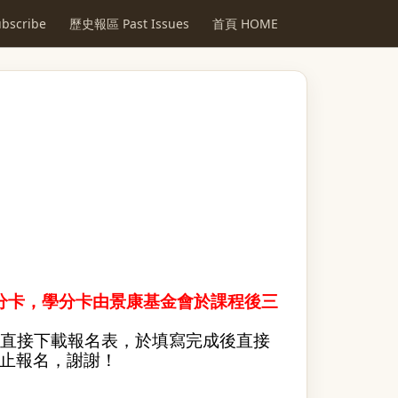
scribe
歷史報區 Past Issues
首頁 HOME
分卡，學分卡由景康基金會於課程後三
直接下載報名表，於填寫完成後直接
止報名，謝謝！