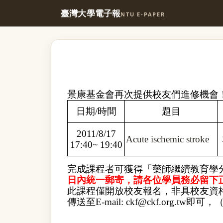
臺灣大學電子報
NTU E-PAPER
景康基金會再次提供校友們進修機會
日期
/
時間
題目
2011/8/17
Acute ischemic stroke
17:40~ 19:40
完成課程者可獲得「藥師繼續教育學
日內統一郵寄，請各位學員務必留下
此課程僅開放校友報名，非具校友資
傳送至
E-mail:
ckf@ckf.org.tw
即可，