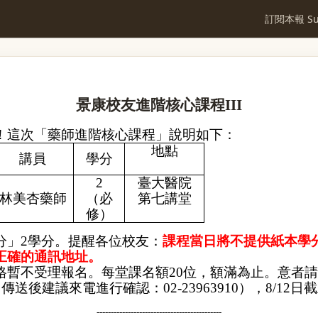
訂閱本報 Sub
景康校友進階核心課程
III
！這次「藥師進階核心課程」說明如下：
地點
講員
學分
2
臺大醫院
林美杏藥師
（必
第七講堂
修）
分」
2
學分。提醒各位校友：
課程當日將不提供紙本學
正確的通訊地址。
格暫不受理報名。每堂課名額
20
位，額滿為止。意者請
（傳送後建議來電進行確認：
02-23963910
），
8/12
日截
--------------------------------------------