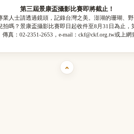
第三屆
景康盃攝影比賽
即將截止！
專業人士請透過鏡頭，記錄台灣之美。澎湖的珊瑚、野
兒拍嗎？
景康盃攝影比賽
即日起收件至
8
月
31
日
為止，
，傳真：
02-2351-2653
，
e-mail
：
ckf@ckf.org.tw
或上網