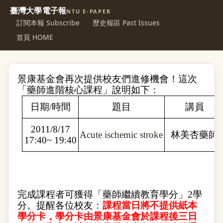
臺灣大學電子報
NTU E-PAPER
訂閱本報 Subscribe
歷史報區 Past Issues
首頁 HOME
景康基金會再次提供校友們進修機會！這次
「藥師進階核心課程」說明如下：
日期
/
時間
題目
講員
2011/8/17
Acute ischemic stroke
林美杏藥師
17:40~ 19:40
完成課程者可獲得「藥師繼續教育學分」
2
學
分。提醒各位校友：
課程當日將不提供紙本
學分卡，學分卡由景康基金會於課程後三日