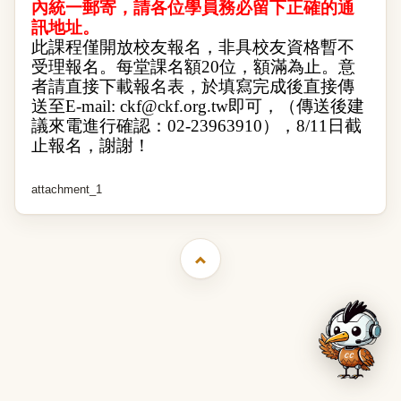
內統一郵寄，請各位學員務必留下正確的通
訊地址。
此課程僅開放校友報名，非具校友資格暫不
受理報名。每堂課名額
20
位，額滿為止。意
者請直接下載報名表，於填寫完成後直接傳
送至
E-mail:
ckf@ckf.org.tw
即可，（傳送後建
議來電進行確認：
02-23963910
），
8/11
日截
止報名，謝謝！
attachment_1