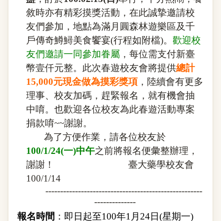
敘時亦有精彩摸獎活動，在此誠摯邀請校
友們參加，地點為滿月圓森林遊樂區及千
戶傳奇鱒鱘美食饗宴
(
行程如附檔
)
。
歡迎校
友們邀請一同參加眷屬
，每位需支付新臺
幣壹仟元整。此次春遊校友會將提供
總計
15,000
元現金做為摸彩獎項
，陸續會有更多
理事、校友加碼，趕緊報名，就有機會抽
中唷。也歡迎各位校友為此春遊活動專案
捐款唷
~~
謝謝。
為了方便作業，請各位校友於
100/1/24
(
一
)
中午
之前將報名便彙整辦理，
謝謝！
臺大藥學校友會
100/1/14
-----------------------------------------------------
--------------
報名時間
：即日起至
100
年
1
月
24
日
(
星期一
)