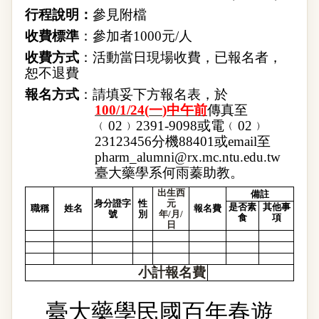
行程說明：
參見附檔
收費標準
：參加者
1000
元
/
人
收費方式
：活動當日現場收費，已報名者，
恕不退費
報名方式
：請填妥下方報名表，於
100/1/24
(
一
)
中午前
傳真至
﹙
02
﹚
2391-9098
或電﹙
02
﹚
23123456
分機
88401
或
email
至
pharm_alumni@rx.mc.ntu.edu.tw
臺大藥學系何雨蓁助教。
出生西
備註
身分證字
性
元
是否素
其他事
職
稱
姓
名
報名費
號
別
年
/
月
/
食
項
日
小計報名費
臺大藥學民國百年春遊