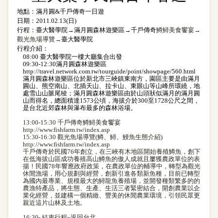
地點：滿月圓
&
千戶傳奇一日遊
日期：
2011.02.13(
日
)
行程：臺大醫學院
→
滿月圓森林遊樂區
→
千戶傳奇
鱒鱘美食饗宴
→
觀光魚場導覽
→
臺大醫學院
行程介紹：
08:00
臺大醫學院一樓大廳集合出發
09:30-12:30
滿月圓森林遊樂區
http://travel.network.com.tw/tourguide/point/showpage/560.html
滿月圓森林遊樂區位於新北市三峽鎮東南方，園區主要是由滿月
圓山、熊空南山、北插天山、拉卡山、東眼山等山峰所環繞，地
處雪山山脈尾稜；滿月圓森林遊樂區由於山頭狀似滿月的滿月圓
山而得名，總面積達
1573
公頃
，海拔介於
300
至
1728
公尺
之間，
是台北近郊森林與瀑布最多的森林浴場。
13:00-15:30
千戶傳奇鱒鱘美食饗宴
http://www.fishfarm.tw/index.asp
15:30-16:30
觀光魚場導覽
(
鱒、鱘、鰻魚生態介紹
)
http://www.fishfarm.tw/index.asp
千戶傳奇於民國
76
年創立，在三峽有木地區開始養殖鱒魚，創下
在低海拔山區成功養殖高山鱒魚的傲人成就且屢獲農政單位的表
揚！民國
78
年響應政府政策，在農政單位的輔導中，轉型為觀光
休閒漁場，用心規劃與經營，創新引進各類新魚種，目前已轉型
為國內最專業、規模最大的鱘龍魚養殖場，並開發種類繁多的的
農漁特產品，將生態、生產、生活三者緊密結合，開創農業以企
業化經營，並建構一個精緻、豐美的休閒農業環境，引領民眾更
親近這片山林及土地。
16:30-
結束行程
~
返回台北