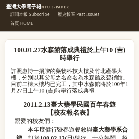
臺灣大學電子報
NTU E-PAPER
訂閱本報 Subscribe
歷史報區 Past Issues
首頁 HOME
100.01.27
水森館落成典禮
於上午
10 (
吉
)
時舉行
許照惠
博士捐贈的藥物科技大樓及竹北產學大
樓，分別以其父母之名命名為水森館及碧禎館。
目前二棟大樓均已完工，其中水森館將於
100
年
1
月
27
日上午
10 (
吉
)
時舉行落成典禮。
2011.2.13
臺大藥學民國百年春遊
【校友報名表】
親愛的校友們：
本年度健行暨春遊餐敘與
臺大藥學系合
辦
，訂於
100.02.13(
日
)
舉行，十分熱鬧，餐