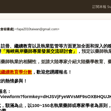
訂閱本報 Sub
PA大會秘書處)
<
fapa2010taiwan@gmail.com
>
註冊、繼續教育以及執業監管等方面更加全面和深入的瞭
辦
「海峽兩岸藥師專業發展交流研討會」
，
預定以藥師執
與藥師執業的相關性，並請大陸專家介紹大陸藥學教育、
應繼續教育學分數
，歡迎您踴躍報名！
您的熱情參與！
報名：
.com/viewform?formkey=dHJSVjFyeWVsMF9sOXBHQU
，額滿為止，以100~150名執業藥師或專家學者為原
0整。