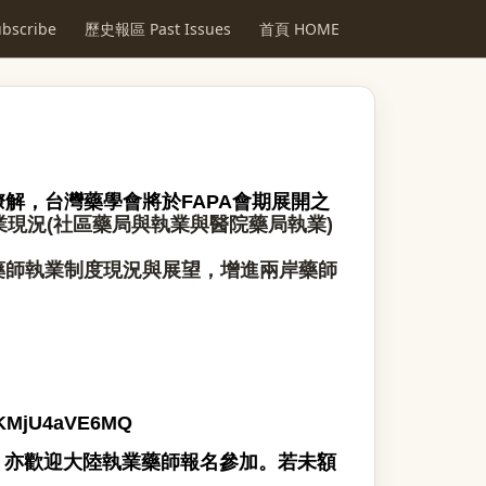
scribe
歷史報區 Past Issues
首頁 HOME
解，台灣藥學會將於FAPA會期展開之
業現況
(社區藥局與執業與醫院藥局執業)
藥師執業制度現況與展望，增進兩岸藥師
JKMjU4aVE6MQ
則，亦歡迎大陸執業藥師報名參加。若未額