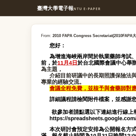
臺灣大學電子報
NTU E-PAPER
From:
2010 FAPA Congress Secretariat(2010FA
您好：
為增進海峽兩岸間於執業藥師考試、
前，
於
11月4日
於台北國際會議中心舉
為主題，
介紹目前研議中的長期照護保險法
專業的經驗交流。
會議全程免費，並核予與會藥師對
詳細議程請檢閱附件檔案，並感謝
欲參加者請點選以下連結進行線上
https://spreadsheets.google
本次研討會預定安排為公開報名方式
滿，報名截止時間為10月31日晚間12:0