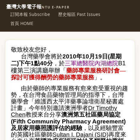
臺灣大學電子報
NTU E-PAPER
訂閱本報 Subscribe
歷史報區 Past Issues
首頁 HOME
敬致
校友
您好，
台灣藥學會將於
2010
年
10
月
19
日
(
星期
B1
二
)
下午
1
點
40
分
，於
三軍總醫院內湖總院
樓第三演講廳
舉辦「
藥師專業服務研討會—
探討可獲得酬勞的藥師專業服務
」。
由於藥師的專業服務有愈來愈受重視的趨
勢，在台灣食品藥物管理局的指導下，台灣
藥學會「維護西太平洋藥事論壇衛星秘書處
計畫」今年特別邀請澳洲學者
Dr Timothy
Chen
教授來台分享
澳洲第五社區藥局協定
(Fifth Community Pharmacy Agreement)
及居家用藥照護評估的經驗
，以及經驗豐富
的英國社區藥師
Sultan I. Dajani (SID)
再度來