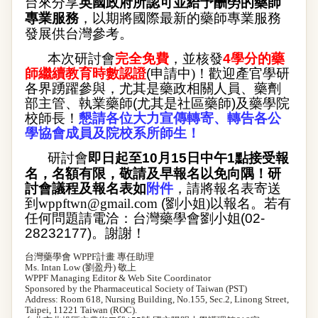
台來分享
英國政府所認可並給予酬勞的藥師
專業服務
，以期將國際最新的藥師專業服務
發展供台灣參考。
本次研討會
完全免費
，並核發
4
學分的藥
師繼續教育時數認證
(
申請中)！歡迎產官學研
各界踴躍參與，尤其是藥政相關人員、藥劑
部主管、執業藥師
(
尤其是社區藥師
)
及藥學院
校師長！
懇請各位大力宣傳轉寄、轉告各公
學協會成員及院校系所師生！
研討會
即日起至
10
月
15
日中午
1
點接受報
名，名額有限，敬請及早報名以免向隅！研
討會議程及報名表如
附件
，請將報名表寄送
到
wppftwn@gmail.com
(
劉
小姐)以報名。若有
任何問題請電洽：台灣藥學會劉小姐
(02-
28232177)
。謝謝！
台灣藥學會 WPPF計畫 專任助理
Ms. Intan Low (
劉盈丹) 敬上
WPPF Managing Editor & Web Site Coordinator
Sponsored by the Pharmaceutical Society of Taiwan (PST)
Address: Room 618, Nursing Building, No.155, Sec.2, Linong Street,
Taipei, 11221 Taiwan (ROC).