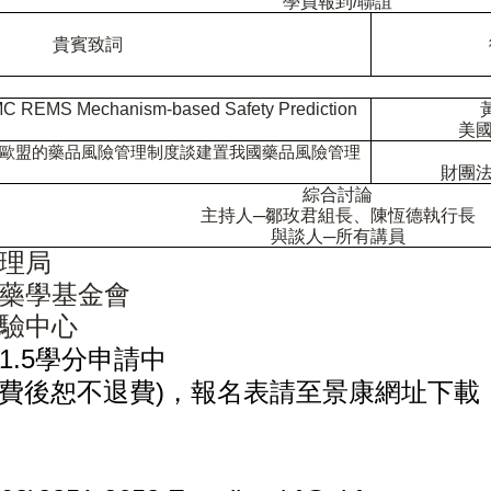
學員報到
/
聯誼
貴賓致詞
 REMS Mechanism-based Safety Prediction
美
歐盟的藥品風險管理制度談建置我國藥品風險管理
財團
綜合討論
主持人─鄒玫君組長、陳恆德執行長
與談人─所有講員
理局
藥學基金會
驗中心
1.5
學分申請中
)
費後恕不退費
，報名表請至景康網址下載