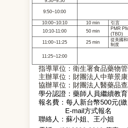
9:30~9:50
9:50~10:00
10:00~10:10
10 min
引言
PMR PMC
10:10-11:00
50 min
(TBD)
從美國和
11:00~11:25
25 min
制度
11:25~12:00
指導單位：衛生署食品藥物管
主辦單位：財團法人中華景康
協辦單位：財團法人醫藥品查
學分認證：藥師人員繼續教育
500
(
報
名
費：每人新台幣
元
繳
E-mail
方式報名
聯
絡
人：蘇小姐、王小姐