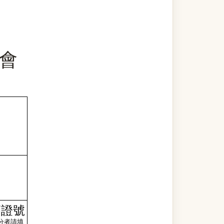
！
會
師證號
分者請填