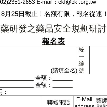
(02)2351-2653 E-mail
ckf@ckf.org.tw
：
8
月
25
日
截止！名額有限，報名從速
新藥研發之藥品安全規劃研討
報
名
表
統
一
編
(
)
請填全名
號
金額：
金額：
明：
E-Mail
藥
聯絡電話
address
需要學