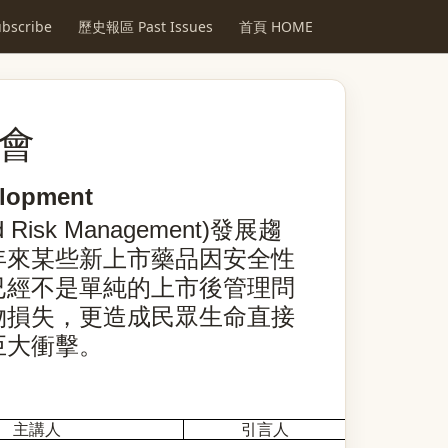
scribe
歷史報區 Past Issues
首頁 HOME
會
elopment
d Risk Management)
發展趨
年來某些新上市藥品因安全性
已經不是單純的上市後管理問
物損失，更造成民眾生命直接
巨大衝擊。
主講人
引言人