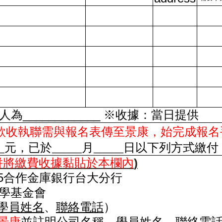
____________
人為
※收據：當日提供
匯款收執聯需與報名表傳至景康，始完成報名
__元，已於_____月_____日以下列方式繳付
)
併將繳費收據黏貼於本欄內
5
合作金庫銀行台大分行
學基金會
學員姓名
、
聯絡電話
）