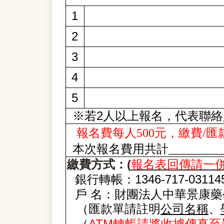
1
2
3
4
5
2
※若
人以上報名，代表聯絡
報名費每人500元，
繳費/
本次報名費用共計________
(
繳費方式：
報名表回傳請一
1346-717-03114
銀行轉帳：
戶
名：財團法人中華景康藥
（匯款單請註明
公司名稱
、
ATM