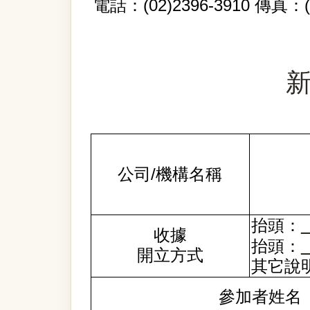
(02)2396-3910
電話：
傳真：
/
公司
機構名稱
抬頭：
收據
抬頭：
開立方式
其它說
參加者姓名