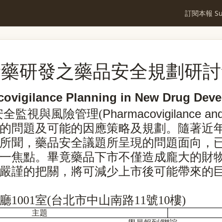
訂閱本報 Sub
新藥研發之藥品安全規劃研討
ovigilance Planning in New Drug Dev
Pharmacovigilance an
安全監視與風險管理(
的問題及可能的因應策略及規劃
。
隨著近
所聞，藥品安全議題所呈現的問題面向，
一焦點。畢竟藥品下市不僅造成龐大的財
嚴謹的把關，將可減少上市後可能帶來的
001室(台北市中山南路11號10樓)
主題