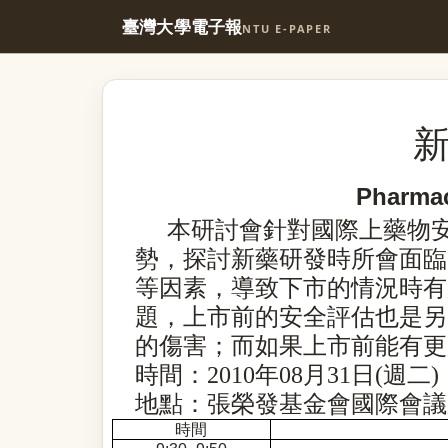
臺灣大學電子報
NTU E-PAPER
Pharmac
本研討會針對國際上
藥物
勢，探討新藥研發時所會面臨
等因素，導致下市的情況時有
題，上市前的安全評估也是另
的傷害；而如果上市前能有更
時間：2010年08月31日(週二)
地點：張榮發基金會國際會議廳1
時間