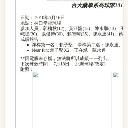
台大藥學系高球隊
2010
日期：
2010
年
5
月
16
日
地點：林口幸福球場
參加人員：郭槐秋
(12)
、黃江隆
(12)
、陳永順
(13)
、王
幟
聰
(30)
、張俊博
(30)
、賴智暉
(35)
、陳永達
(41)
、蔡卓
成績報告：
淨
桿
第一名：賴子堅、淨
桿
第二名：陳永達、淨
Near Pin:
賴子堅
X2
、王在斌，陳永達
**
因電腦未存檔，無法將所以成績一一列出。
下次球敘時間：
7
月
18
日
，北海球場
(
暫定
)
附照
：