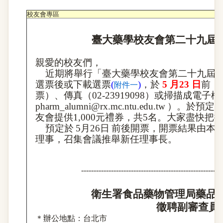
校友會專區
臺大藥學校友會第二十九屆
親愛的校友們
，
近期將舉行「臺大藥學校友會第二十九屆
選票後或下載選票
(
)
，於
5
月
23
日
前，
附件一
票）、傳真（
02-23919098
）或掃描成電子
檔
pharm_alumni@rx.mc.ntu.edu.tw
）
。於預定
友會提供
1,000
元禮券，共
5
名。大家盡快把
預定於
5
月
26
日
前後開票，開票結果由本
理事，召集會議推舉新任理事長。
---------------------------------------------------------
衛生署食品藥物管理局藥品
徵聘副審查員
＊
辦公地點：台北市