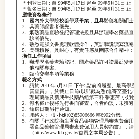
＊
刊登日期：自
99
年
5
月
17
日
起至
99
年
5
月
31
日
止
＊
報名日期：自
99
年
5
月
17
日
起至
99
年
5
月
31
日
止
應徵資格條件
1.
國内外大學院校藥學系畢業，且具
醫藥相關碩士學
2.
具藥師證書者優先。
3.
嫻熟藥品查驗登記管理法規且具辦理學名藥品查驗
驗者優先。
4.
熟悉電腦文書處理軟體操作，英語聽說讀寫流暢者
5.
樂觀積極、具耐心，有責任感及團隊合作精神；必
擔任工作項目
1.
辦理學名藥查驗登記、國產藥品許可證展延變更、
他相關專案。
2.
臨時交辦事項等業務
報名方式
1.
請於
2010
年
5
月
31
日
下午
5
點前將履歷、最高學歷
審查員』，於截止日前
(
以郵戳為憑
)
逕
寄至臺北市
理局藥品及新興生技藥品組第三科
張惠萍
小姐收
2.
報名截止後將先行書面審查，合者約談，未獲
遴
用
3.
甄選日期另行通知。
4.
聯絡人：
張
小姐
(02)85906666
轉
6992
分機。
5.
有關『行政院衛生署食品藥物管理局審查費僱用之
署食品藥物管理局審查費僱用人員契約書』，請上
（
http://www.fda.gov.tw
首頁之本局公告
）
。
---------------------------------------------------------