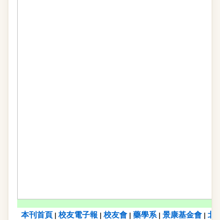
本刊首頁
校友電子報
校友會
藥學系
景康基金會
北
|
|
|
|
|