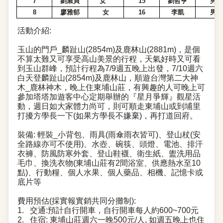
7
劉淑貞
女
15
劉哲亨
男
8
廖雅郁
女
16
李凱
男
活動介紹
:
玉山的門戶
_
麟趾山
(2854m)
及鹿林山
(2881m)
，是個
不算太難又可享受高山美景的行程，天氣好時又可看
到玉山群峰，預計行程為
7/9
週五晚上出發，
7/10
週六
白天登麟趾山
(2854m)
及鹿林山，順遊台灣第二大神
木
_
鹿林神木，晚上住東埔山莊，有興趣的人可晚上可
參加塔塔加遊客中心定期舉辦的『星月爭輝』觀星活
動，週日如大家體力尚可，則可順走東埔山或到埔里
打擾方學長一下
(
如果方學長不嫌棄
)
，再打道回府。
裝備
:
輕裝
_
小背包、雨具
(
雨傘雨衣皆可
)
、登山杖
(
安
全路線亦可不使用
)
、水壺、碗筷、頭燈、電池、排汗
衣褲、防風防寒外套、登山鞋襪、衛生紙、盥洗用品
毛巾、換洗衣物
(
東埔山莊有
2
間浴室、供應熱水至
10
點
)
、行動糧、個人水果、個人藥品、相機、記憶卡或
底片等
費用預估
(
採實報實銷共同分攤制
):
1.
交通
:
預計自行開車，自行開車每人約
600~700
元
2.
住宿
:
東埔山莊週六一晚
500
元
/
人
,
如週五晚上也住