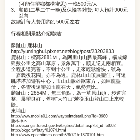
(
可能住望鄉都構蜜思
)
一晚
500
元
/
人
3.
餐飲
(
二早二午一晚
)
及保險等雜費
:
每人預計
900
元
以內
故總計每人費用約
2, 500
元左右
行程相關景點介紹聯結
:
麟趾山
鹿林山
http://yuminghui.pixnet.net/blog/post/23203833
鹿林山：標高
2881
Ｍ，為阿里山山脈最高峰，構成綿
延數公里之高山草原，景象萬千，順走逆走兩相宜。
全程步道完善，不到十公里，走來輕鬆愉快，號為
「嘉義後花園」亦不為過。鹿林山山頂展望佳，可遠
眺塔塔加遊客中心，玉山山脈雄踞東方，如巨龍盤
伏，冬雪後遠望如玉龍在天，氣勢無比。
麟趾山：
2854M
，無三角點，為一草原山頭，步道完
整、展望良好，舊稱
”
大竹山
”
若從玉山登山口上來較
陡。
東埔山
http://www.mobile01.com/waypointdetail.php?id=3980
鹿林神木
http://econgis.forest.gov.tw/bigtree/detail.asp?bt_id=bt002
http://okgo.tw/buty/01074.html
http://www.epochtimes.com/b5/6/7/1/n1370101.htm