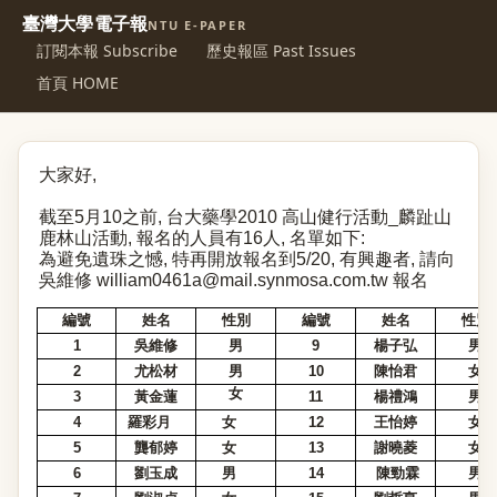
臺灣大學電子報
NTU E-PAPER
訂閱本報 Subscribe
歷史報區 Past Issues
首頁 HOME
大家好
,
截至
5
月
10
之前
,
台大藥學
2010
高山健行活動
_
麟趾山
鹿林山活動
,
報名的人員有
16
人
,
名單如下
:
為避免遺珠之憾
,
特再開放報名到
5/20,
有興趣者
,
請向
吳維修
william0461a@mail.synmosa.com.tw
報名
編號
姓名
性別
編號
姓名
性別
1
吳維修
男
9
楊子弘
男
2
尤松材
男
10
陳怡
君
女
女
3
黃金蓮
11
楊禮鴻
男
4
羅彩月
女
12
王怡婷
女
5
龔郁婷
女
13
謝曉菱
女
6
劉玉成
男
14
陳勁霖
男